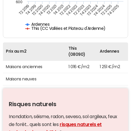
600
T4 2021
T2 2025
T2 2019
T4 2022
T2 2020
T4 2023
T2 2021
T4 2024
T2 2022
T4 2025
T4 2019
T2 2023
T4 2020
T2 2024
Ardennes
This (CC Vallées et Plateau d'Ardenne)
This
Prix au m2
Ardennes
(08090)
Maisons anciennes
1 016 €/m2
1 251 €/m2
Maisons neuves
Risques naturels
Inondation, séisme, radon, seveso, sol argileux, feux
de forêt... quels sont les
risques naturels et