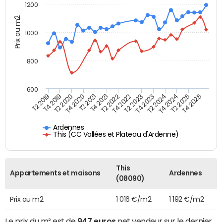
1200
Prix au m2
1000
800
600
T4 2021
T2 2025
T2 2019
T4 2022
T2 2020
T4 2023
T2 2021
T4 2024
T2 2022
T4 2025
T4 2019
T2 2023
T4 2020
T2 2024
Ardennes
This (CC Vallées et Plateau d'Ardenne)
This
Appartements et maisons
Ardennes
(08090)
Prix au m2
1 016 €/m2
1 192 €/m2
Le prix du m² est de
947 euros
net vendeur sur le dernier