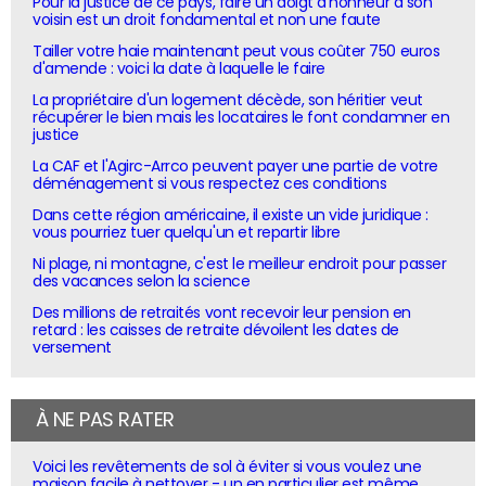
Pour la justice de ce pays, faire un doigt d'honneur à son
voisin est un droit fondamental et non une faute
Tailler votre haie maintenant peut vous coûter 750 euros
d'amende : voici la date à laquelle le faire
La propriétaire d'un logement décède, son héritier veut
récupérer le bien mais les locataires le font condamner en
justice
La CAF et l'Agirc-Arrco peuvent payer une partie de votre
déménagement si vous respectez ces conditions
Dans cette région américaine, il existe un vide juridique :
vous pourriez tuer quelqu'un et repartir libre
Ni plage, ni montagne, c'est le meilleur endroit pour passer
des vacances selon la science
Des millions de retraités vont recevoir leur pension en
retard : les caisses de retraite dévoilent les dates de
versement
À NE PAS RATER
Voici les revêtements de sol à éviter si vous voulez une
maison facile à nettoyer - un en particulier est même