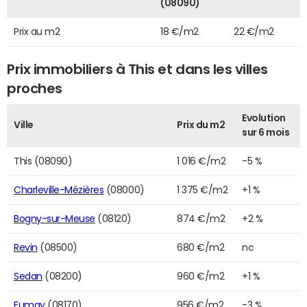
(08090)
Prix au m2
18 €/m2
22 €/m2
Prix immobiliers à This et dans les villes
proches
Evolution
Ville
Prix du m2
sur 6 mois
This (08090)
1 016 €/m2
-5 %
Charleville-Mézières
(08000)
1 375 €/m2
+1 %
Bogny-sur-Meuse
(08120)
874 €/m2
+2 %
Revin
(08500)
680 €/m2
nc
Sedan
(08200)
960 €/m2
+1 %
Fumay
(08170)
956 €/m2
-3 %