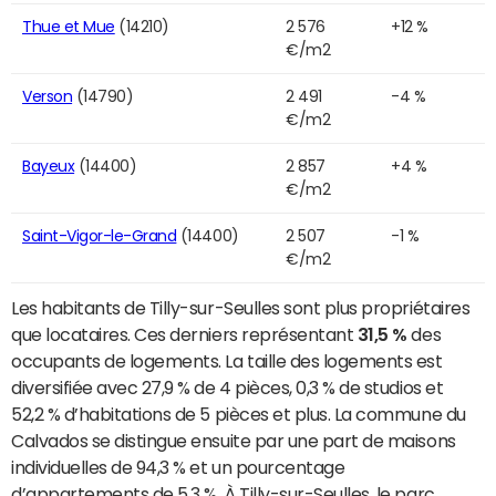
Thue et Mue
(14210)
2 576
+12 %
€/m2
Verson
(14790)
2 491
-4 %
€/m2
Bayeux
(14400)
2 857
+4 %
€/m2
Saint-Vigor-le-Grand
(14400)
2 507
-1 %
€/m2
Les habitants de Tilly-sur-Seulles sont plus propriétaires
que locataires. Ces derniers représentant
31,5 %
des
occupants de logements. La taille des logements est
diversifiée avec 27,9 % de 4 pièces, 0,3 % de studios et
52,2 % d’habitations de 5 pièces et plus. La commune du
Calvados se distingue ensuite par une part de maisons
individuelles de 94,3 % et un pourcentage
d’appartements de 5,3 %. À Tilly-sur-Seulles, le parc