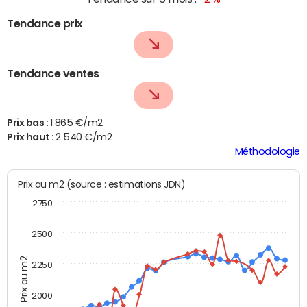
Tendance prix
Tendance ventes
Prix bas :
1 865 €/m2
Prix haut :
2 540 €/m2
Méthodologie
Prix au m2 (source : estimations JDN)
2750
2500
Prix au m2
2250
2000