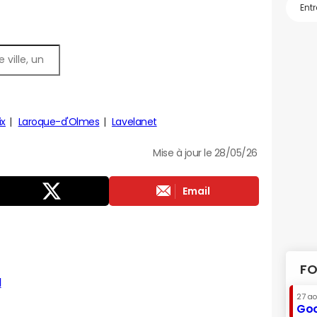
ix
Laroque-d'Olmes
Lavelanet
Mise à jour le 28/05/26
Email
FO
l
27 a
Goo