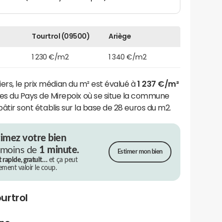
Tourtrol (09500)
Ariège
1 230 €/m2
1 340 €/m2
ers, le prix médian du m² est évalué à
1 237 €/m²
du Pays de Mirepoix où se situe la commune
 bâtir sont établis sur la base de 28 euros du m2.
timez votre bien
 moins de
1 minute.
Estimer mon bien
t rapide, gratuit…
et ça peut
rement valoir le coup.
urtrol