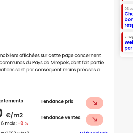
03 s
Cha
bon
res
21 se
Web
per
mobiliers affichées sur cette page concernent
ommunes du Pays de Mirepoix, dont fait partie
mations sont par conséquent moins précises à
artements
Tendance prix
0
€/m2
Tendance ventes
6 mois :
-8 %