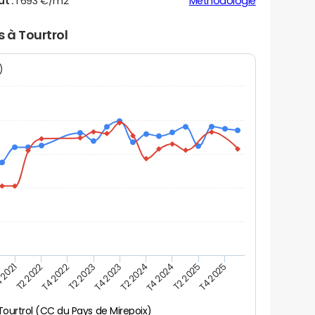
ut :
1 693 €/m2
Méthodologie
s à Tourtrol
N)
 2021
T2 2025
T4 2023
T2 2022
T4 2025
T2 2024
T4 2022
T4 2024
T2 2023
Tourtrol (CC du Pays de Mirepoix)