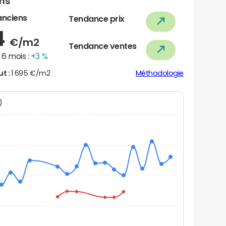
ens
anciens
Tendance prix
4
€/m2
Tendance ventes
6 mois :
+3 %
ut :
1 695 €/m2
Méthodologie
N)