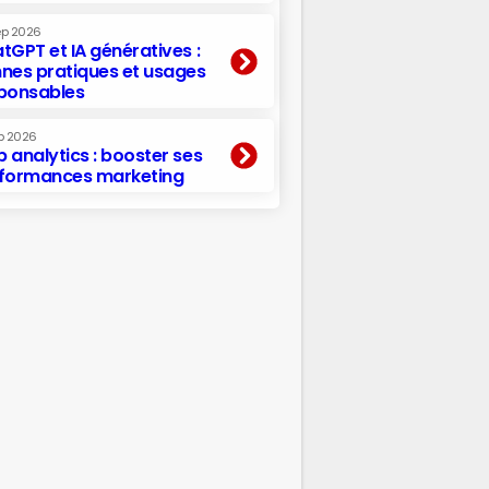
ep 2026
tGPT et IA génératives :
nes pratiques et usages
ponsables
p 2026
 analytics : booster ses
formances marketing