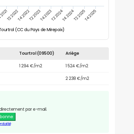
 2021
T2 2025
T4 2023
T2 2022
T4 2025
T2 2024
T4 2022
T4 2024
T2 2023
Tourtrol (CC du Pays de Mirepoix)
Tourtrol (09500)
Ariège
1 294 €/m2
1 524 €/m2
2 238 €/m2
directement par e-mail.
abonne
tialité