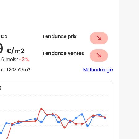
nes
Tendance prix
9
€/m2
Tendance ventes
6 mois :
-2 %
ut :
1 803 €/m2
Méthodologie
N)