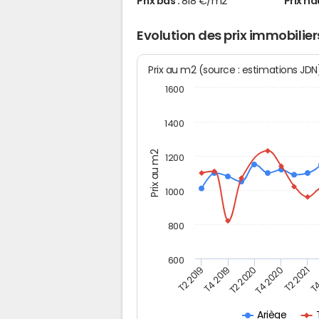
Prix bas :
818 €/m2
Prix ha
Evolution des prix immobilier
Prix au m2 (source : estimations JD
1600
1400
Prix au m2
1200
1000
800
600
T4
T2 2020
T4 2020
T2 2019
T2 2021
T4 2019
Ariège