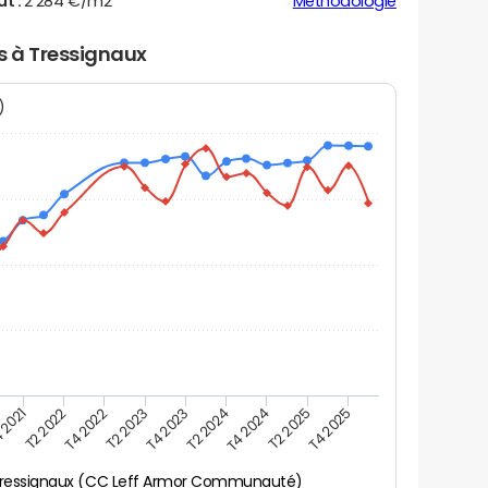
ut :
2 284 €/m2
Méthodologie
rs à Tressignaux
N)
 2021
T2 2025
T4 2023
T2 2022
T4 2025
T2 2024
T4 2022
T4 2024
T2 2023
ressignaux (CC Leff Armor Communauté)