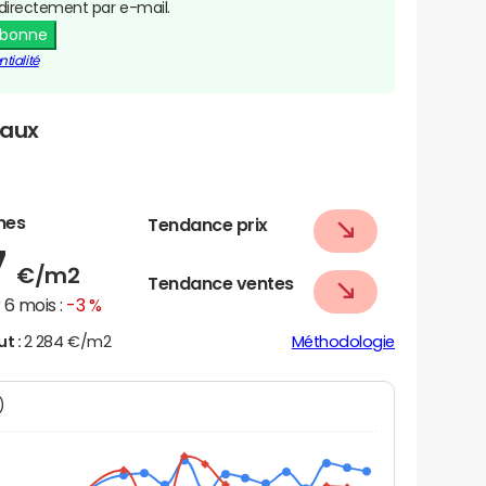
directement par e-mail.
abonne
tialité
naux
nes
Tendance prix
7
€/m2
Tendance ventes
6 mois :
-3 %
ut :
2 284 €/m2
Méthodologie
N)