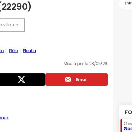
 (22290)
in
Plélo
Plouha
Mise à jour le 28/05/26
Email
FO
naux
27 a
Goo