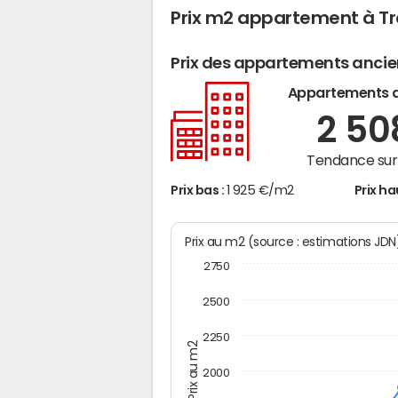
Prix m2 appartement à T
Prix des appartements anci
Appartements 
2 5
Tendance sur 
Prix bas :
1 925 €/m2
Prix ha
Prix au m2 (source : estimations JD
2750
2500
2250
Prix au m2
2000