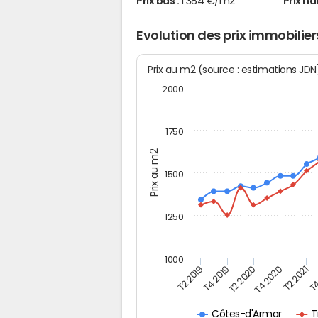
Prix bas :
1 384 €/m2
Prix ha
Evolution des prix immobilie
Prix au m2 (source : estimations JD
2000
1750
Prix au m2
1500
1250
1000
T4
T2 2020
T4 2020
T2 2019
T2 2021
T4 2019
T
Côtes-d'Armor