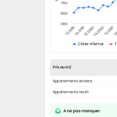
1750
1500
1250
T4
T2 2020
T4 2020
T2 2019
T2 2021
T4 2019
T
Côtes-d'Armor
Prix au m2
Appartements anciens
Appartements neufs
A ne pas manquer