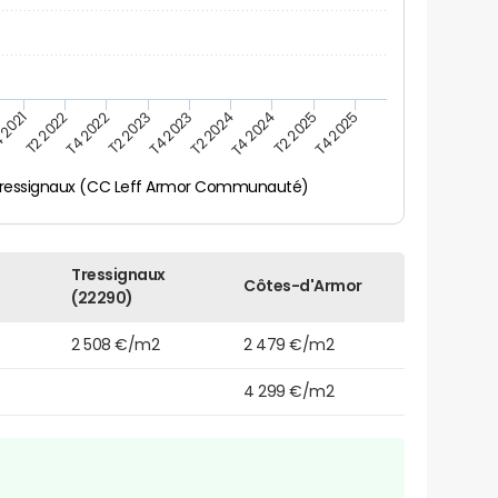
 2021
T2 2025
T4 2023
T2 2022
T4 2025
T2 2024
T4 2022
T4 2024
T2 2023
ressignaux (CC Leff Armor Communauté)
Tressignaux
Côtes-d'Armor
(22290)
2 508 €/m2
2 479 €/m2
4 299 €/m2