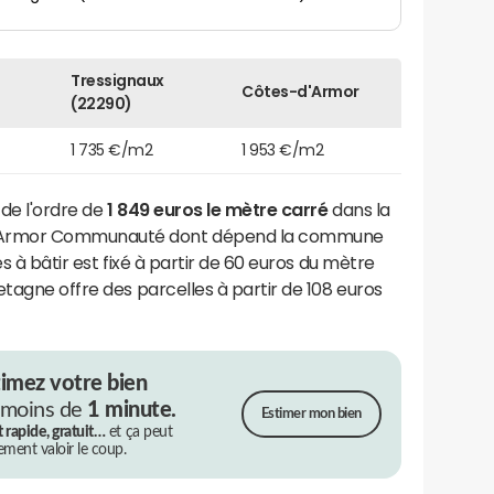
Tressignaux
Côtes-d'Armor
(22290)
1 735 €/m2
1 953 €/m2
 de l'ordre de
1 849 euros le mètre carré
dans la
Armor Communauté dont dépend la commune
es à bâtir est fixé à partir de 60 euros du mètre
etagne offre des parcelles à partir de 108 euros
timez votre bien
 moins de
1 minute.
Estimer mon bien
t rapide, gratuit…
et ça peut
rement valoir le coup.