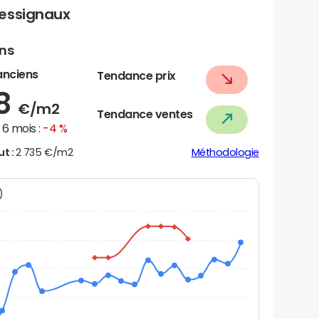
ressignaux
ens
anciens
Tendance prix
08
€/m2
Tendance ventes
6 mois :
-4 %
ut :
2 735 €/m2
Méthodologie
N)