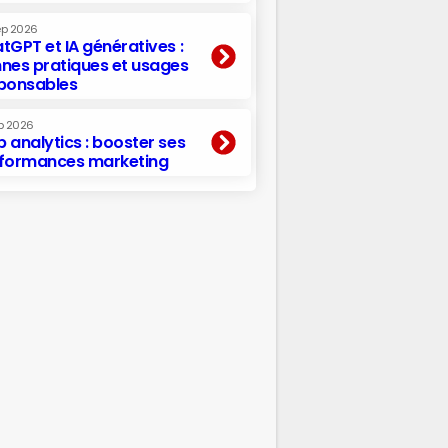
ep 2026
tGPT et IA génératives :
nes pratiques et usages
ponsables
p 2026
 analytics : booster ses
formances marketing