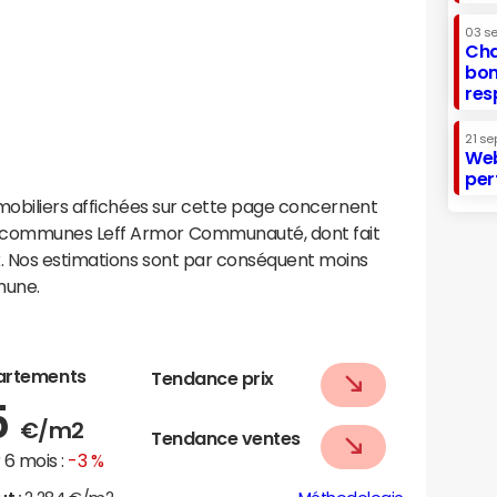
03 s
Cha
bon
res
21 se
Web
per
mobiliers affichées sur cette page concernent
 communes Leff Armor Communauté, dont fait
. Nos estimations sont par conséquent moins
mune.
artements
Tendance prix
5
€/m2
Tendance ventes
6 mois :
-3 %