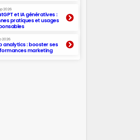
ep 2026
tGPT et IA génératives :
nes pratiques et usages
ponsables
p 2026
 analytics : booster ses
formances marketing