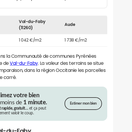
Val-du-Faby
Aude
(11260)
1 042 €/m2
1 738 €/m2
ns la Communauté de communes Pyrénées
e de
Val-du-Faby
. La valeur des terrains se situe
mparaison, dans la région Occitanie les parcelles
e carré.
timez votre bien
 moins de
1 minute.
Estimer mon bien
t rapide, gratuit…
et ça peut
rement valoir le coup.
al-du-Faby