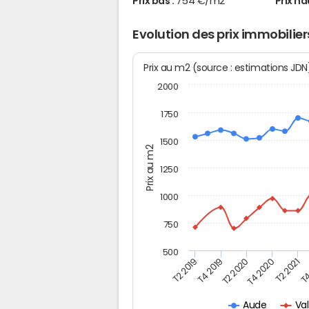
Prix bas :
754 €/m2
Prix ha
Evolution des prix immobilie
Prix au m2 (source : estimations JD
2000
1750
1500
Prix au m2
1250
1000
750
500
T4
T2 2020
T4 2020
T2 2019
T2 2021
T4 2019
Va
Aude