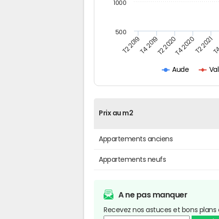
1000
500
T4
T2 2020
T4 2020
T2 2019
T2 2021
T4 2019
Va
Aude
Prix au m2
Appartements anciens
Appartements neufs
A ne pas manquer
Recevez nos astuces et bons plans 