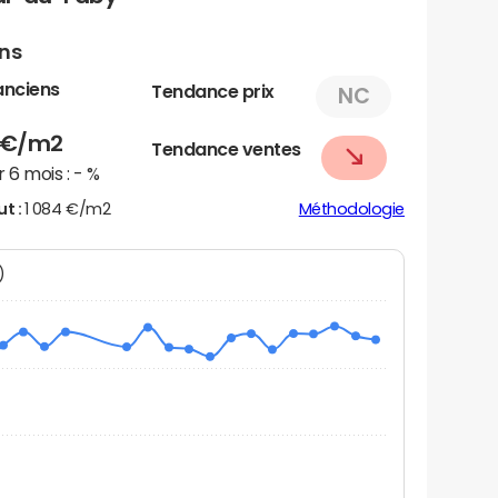
ens
anciens
Tendance prix
NC
€/m2
Tendance ventes
 6 mois :
- %
ut :
1 084 €/m2
Méthodologie
N)