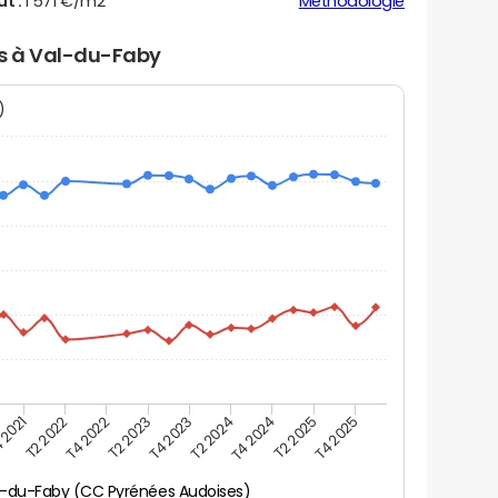
ut :
1 571 €/m2
Méthodologie
rs à Val-du-Faby
N)
 2021
T2 2025
T4 2023
T2 2022
T4 2025
T2 2024
T4 2022
T4 2024
T2 2023
l-du-Faby (CC Pyrénées Audoises)