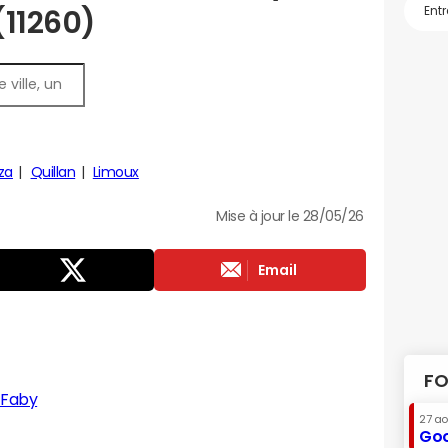
(11260)
za
Quillan
Limoux
Mise à jour le 28/05/26
Email
FO
-Faby
27 a
Goo