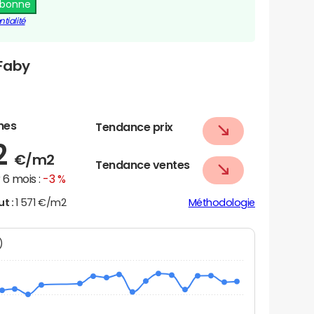
abonne
tialité
Faby
nes
Tendance prix
2
€/m2
Tendance ventes
6 mois :
-3 %
ut :
1 571 €/m2
Méthodologie
N)