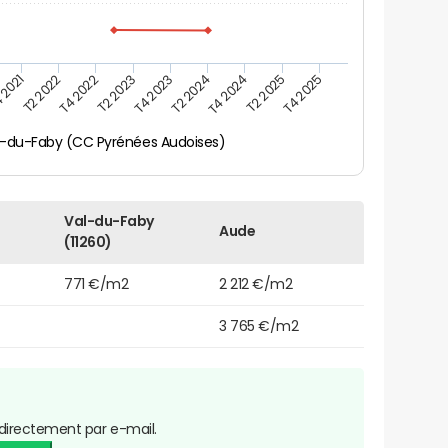
 2021
T2 2025
T4 2023
T2 2022
T4 2025
T2 2024
T4 2022
T4 2024
T2 2023
l-du-Faby (CC Pyrénées Audoises)
Val-du-Faby
Aude
(11260)
771 €/m2
2 212 €/m2
3 765 €/m2
directement par e-mail.