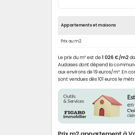
Appartements et maisons
Prix au m2
Le prix du m² est de
1 026 €/m2
da
Audoises dont dépend la commun
aux environs de 19 euros/m². En co
sont vendues dès 101 euros le mètr
Outils
Es
& Services
en
C’es
clai
Prix m2 appartement à V