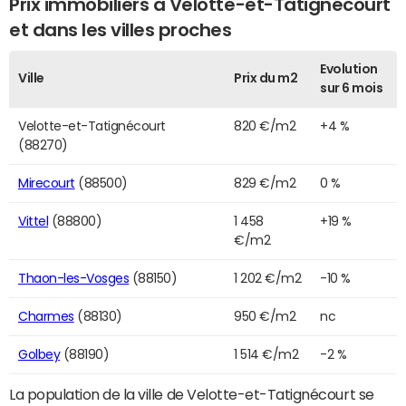
Prix immobiliers à Velotte-et-Tatignécourt
et dans les villes proches
Evolution
Ville
Prix du m2
sur 6 mois
Velotte-et-Tatignécourt
820 €/m2
+4 %
(88270)
Mirecourt
(88500)
829 €/m2
0 %
Vittel
(88800)
1 458
+19 %
€/m2
Thaon-les-Vosges
(88150)
1 202 €/m2
-10 %
Charmes
(88130)
950 €/m2
nc
Golbey
(88190)
1 514 €/m2
-2 %
La population de la ville de Velotte-et-Tatignécourt se