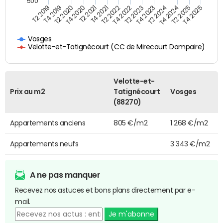
500
T4 2021
T2 2025
T2 2019
T4 2022
T2 2020
T4 2023
T2 2021
T4 2024
T2 2022
T4 2025
T4 2019
T2 2023
T4 2020
T2 2024
Vosges
Velotte-et-Tatignécourt (CC de Mirecourt Dompaire)
Velotte-et-
Prix au m2
Tatignécourt
Vosges
(88270)
Appartements anciens
805 €/m2
1 268 €/m2
Appartements neufs
3 343 €/m2
A ne pas manquer
Recevez nos astuces et bons plans directement par e-
mail.
Je m'abonne