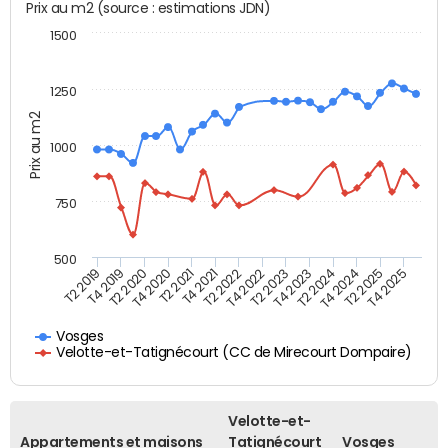
Prix au m2 (source : estimations JDN)
1500
1250
Prix au m2
1000
750
500
T4 2021
T2 2025
T2 2019
T4 2022
T2 2020
T4 2023
T2 2021
T4 2024
T2 2022
T4 2025
T4 2019
T2 2023
T4 2020
T2 2024
Vosges
Velotte-et-Tatignécourt (CC de Mirecourt Dompaire)
Velotte-et-
Appartements et maisons
Tatignécourt
Vosges