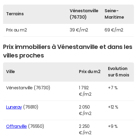
Vénestanville
Seine-
Terrains
(76730)
Maritime
Prix au m2
39 €/m2
69 €/m2
Prix immobiliers à Vénestanville et dans les
villes proches
Evolution
Ville
Prix du m2
sur 6 mois
Vénestanville (76730)
1 792
+7 %
€/m2
Luneray
(76810)
2 050
+12 %
€/m2
Offranville
(76550)
2 250
+9 %
€/m2