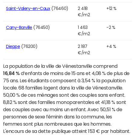
Saint-Valery-en-Caux
(76460)
2 418
+12 %
€/m2
Cany-Barville
(76450)
1 463
-2 %
€/m2
Dieppe
(76200)
2 187
+4 %
€/m2
La population de la ville de Vénestanville comprend
16,84 %
d’enfants de moins de 15 ans et 4,08 % de plus de
75 ans. Les étudiants composent à 3,54 % la population
locale. 68 familles logent dans la ville de Vénestanville.
50,00 % de ces ménages sont des couples sans enfant.
8,82 % sont des familles monoparentales et 41,18 % sont
des couples avec au moins un enfant. Avec 50,51 % de
personnes de sexe féminin dans la commune, les
femmes sont plus nombreuses que les hommes.
L'encours de sa dette publique atteint 153 € par habitant.