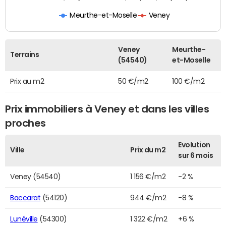
Meurthe-et-Moselle
Veney
Veney
Meurthe-
Terrains
(54540)
et-Moselle
Prix au m2
50 €/m2
100 €/m2
Prix immobiliers à Veney et dans les villes
proches
Evolution
Ville
Prix du m2
sur 6 mois
Veney (54540)
1 156 €/m2
-2 %
Baccarat
(54120)
944 €/m2
-8 %
Lunéville
(54300)
1 322 €/m2
+6 %