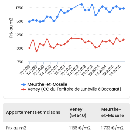
1750
Prix au m2
1500
1250
1000
750
T4 2021
T2 2025
T4 2020
T2 2024
T4 2019
T2 2023
T2 2022
T4 2025
T2 2021
T4 2024
T2 2020
T4 2023
T2 2019
T4 2022
Meurthe-et-Moselle
Veney (CC du Territoire de Lunéville à Baccarat)
Veney
Meurthe-
Appartements et maisons
(54540)
et-Moselle
Prix au m2
1 156 €/m2
1 733 €/m2