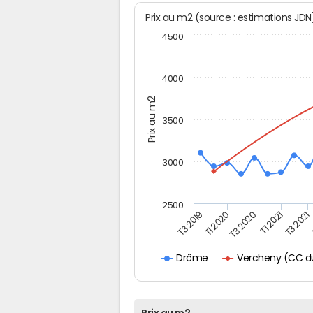
Prix au m2 (source : estimations JD
4500
4000
Prix au m2
3500
3000
2500
T3 2019
T1 2021
T3 2020
T1 2020
T3 2021
Vercheny (CC du
Drôme