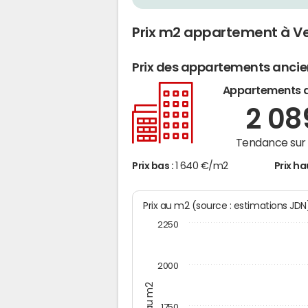
Prix m2 appartement à V
Prix des appartements anci
Appartements 
2 0
Tendance sur 
Prix bas :
1 640 €/m2
Prix ha
Prix au m2 (source : estimations JD
2250
2000
Prix au m2
1750