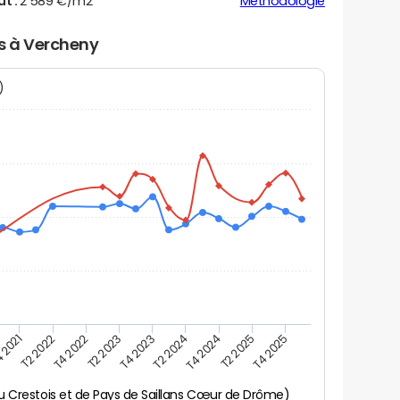
ut :
2 589 €/m2
Méthodologie
rs à Vercheny
N)
 2021
T2 2025
T2 2023
T4 2024
T4 2022
T2 2024
T2 2022
T4 2025
T4 2023
 Crestois et de Pays de Saillans Cœur de Drôme)