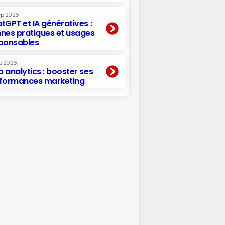
ep 2026
tGPT et IA génératives :
nes pratiques et usages
ponsables
p 2026
 analytics : booster ses
formances marketing