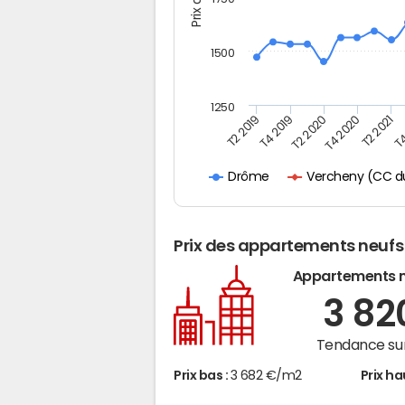
1500
1250
T4
T4 2019
T2 2021
T2 2019
T4 2020
T2 2020
Vercheny (CC du
Drôme
Prix des appartements neufs
Appartements 
3 8
Tendance sur
Prix bas :
3 682 €/m2
Prix ha