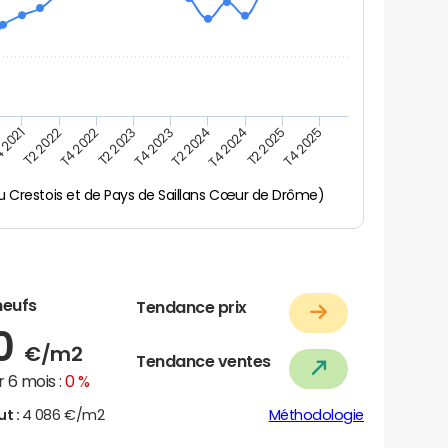
 2021
T2 2025
T2 2023
T4 2024
T4 2022
T2 2024
T2 2022
T4 2025
T4 2023
 Crestois et de Pays de Saillans Cœur de Drôme)
neufs
Tendance prix
20
€/m2
Tendance ventes
 6 mois :
0 %
ut :
4 086 €/m2
Méthodologie