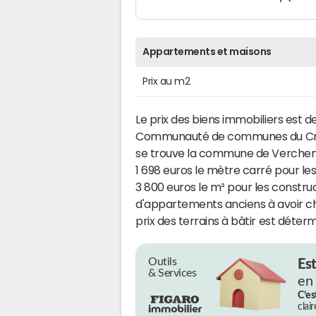
Appartements et maisons
Prix au m2
Le prix des biens immobiliers est d
Communauté de communes du Crest
se trouve la commune de Vercheny
1 698 euros le mètre carré pour le
3 800 euros le m² pour les constru
d'appartements anciens à avoir cha
prix des terrains à bâtir est déter
Outils
Es
& Services
en
C’es
clai