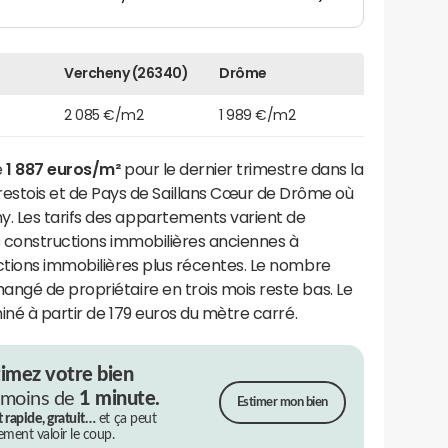
Vercheny (26340)
Drôme
2 085 €/m2
1 989 €/m2
e
1 887 euros/m²
pour le dernier trimestre dans la
ois et de Pays de Saillans Cœur de Drôme où
. Les tarifs des appartements varient de
s constructions immobilières anciennes à
ctions immobilières plus récentes. Le nombre
ngé de propriétaire en trois mois reste bas. Le
miné à partir de 179 euros du mètre carré.
timez votre bien
 moins de
1 minute.
Estimer mon bien
t rapide, gratuit…
et ça peut
rement valoir le coup.