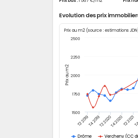
Prix bas :
1 567 €/m2
Prix ha
Evolution des prix immobilie
Prix au m2 (source : estimations JD
2500
2250
Prix au m2
2000
1750
1500
T4
T4 2019
T2 2021
T2 2019
T4 2020
T2 2020
Vercheny (CC du
Drôme