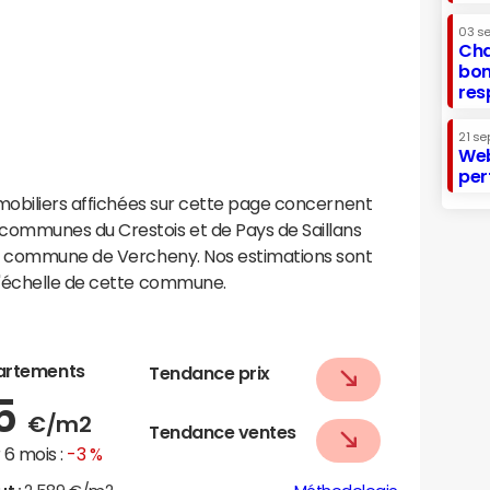
03 s
Cha
bon
res
21 se
Web
per
mobiliers affichées sur cette page concernent
ommunes du Crestois et de Pays de Saillans
la commune de Vercheny. Nos estimations sont
l'échelle de cette commune.
artements
Tendance prix
85
€/m2
Tendance ventes
6 mois :
-3 %