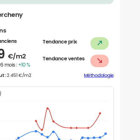
ercheny
ens
anciens
Tendance prix
89
€/m2
Tendance ventes
6 mois :
+10 %
ut :
2 451 €/m2
Méthodologie
N)