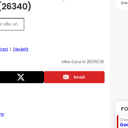
 (26340)
Crest
Dieulefit
Mise à jour le 28/05/26
Email
FO
ny
27 a
Goo