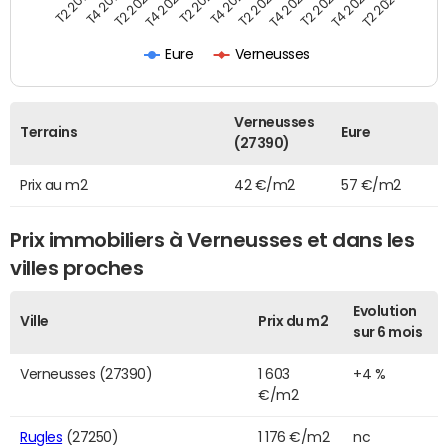
T2 2019
T4 2019
T2 2020
T4 2020
T2 2021
T4 2021
T2 2022
T4 2022
T2 2023
T4 2023
T2 2024
Eure
Verneusses
Verneusses
Terrains
Eure
(27390)
Prix au m2
42 €/m2
57 €/m2
Prix immobiliers à Verneusses et dans les
villes proches
Evolution
Ville
Prix du m2
sur 6 mois
Verneusses (27390)
1 603
+4 %
€/m2
Rugles
(27250)
1 176 €/m2
nc