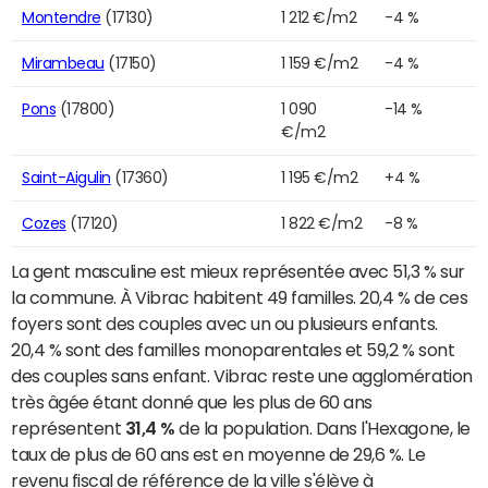
Montendre
(17130)
1 212 €/m2
-4 %
Mirambeau
(17150)
1 159 €/m2
-4 %
Pons
(17800)
1 090
-14 %
€/m2
Saint-Aigulin
(17360)
1 195 €/m2
+4 %
Cozes
(17120)
1 822 €/m2
-8 %
La gent masculine est mieux représentée avec 51,3 % sur
la commune. À Vibrac habitent 49 familles. 20,4 % de ces
foyers sont des couples avec un ou plusieurs enfants.
20,4 % sont des familles monoparentales et 59,2 % sont
des couples sans enfant. Vibrac reste une agglomération
très âgée étant donné que les plus de 60 ans
représentent
31,4 %
de la population. Dans l'Hexagone, le
taux de plus de 60 ans est en moyenne de 29,6 %. Le
revenu fiscal de référence de la ville s'élève à