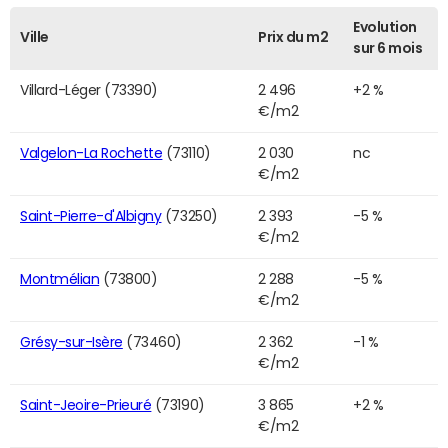
Evolution
Ville
Prix du m2
sur 6 mois
Villard-Léger (73390)
2 496
+2 %
€/m2
Valgelon-La Rochette
(73110)
2 030
nc
€/m2
Saint-Pierre-d'Albigny
(73250)
2 393
-5 %
€/m2
Montmélian
(73800)
2 288
-5 %
€/m2
Grésy-sur-Isère
(73460)
2 362
-1 %
€/m2
Saint-Jeoire-Prieuré
(73190)
3 865
+2 %
€/m2