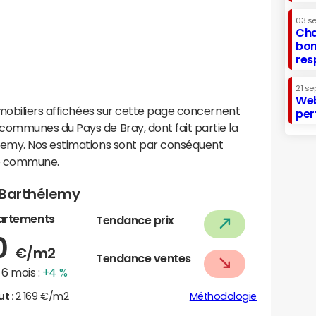
03 s
Cha
bon
res
21 se
Web
mobiliers affichées sur cette page concernent
per
ommunes du Pays de Bray, dont fait partie la
emy. Nos estimations sont par conséquent
te commune.
t-Barthélemy
artements
Tendance prix
0
€/m2
Tendance ventes
6 mois :
+4 %
ut :
2 169 €/m2
Méthodologie