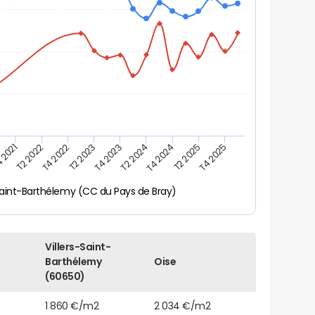
 2021
T2 2025
T2 2023
T4 2024
T4 2022
T2 2024
T2 2022
T4 2025
T4 2023
-Saint-Barthélemy (CC du Pays de Bray)
Villers-Saint-
Barthélemy
Oise
(60650)
1 860 €/m2
2 034 €/m2