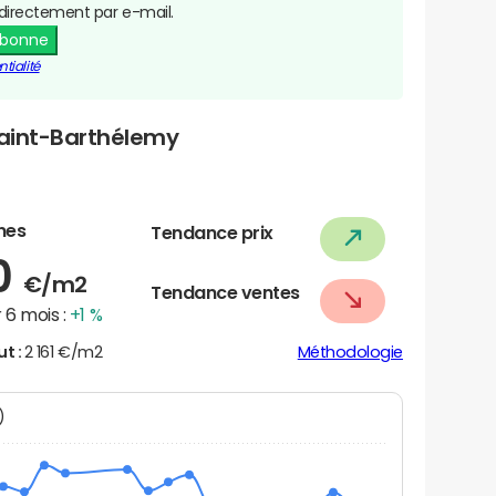
directement par e-mail.
abonne
tialité
Saint-Barthélemy
nes
Tendance prix
0
€/m2
Tendance ventes
 6 mois :
+1 %
ut :
2 161 €/m2
Méthodologie
N)