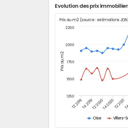
Evolution des prix immobilie
Prix au m2 (source : estimations JD
2250
2000
Prix au m2
1750
1500
1250
T4
T4 2019
T2 2021
T2 2019
T4 2020
T2 2020
Villers
Oise