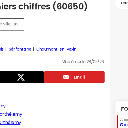
iers chiffres (60650)
is
Sérifontaine
Chaumont-en-Vexin
Mise à jour le 28/05/26
Email
emy
FO
-Barthélemy
27 a
-Barthélemy
Goo