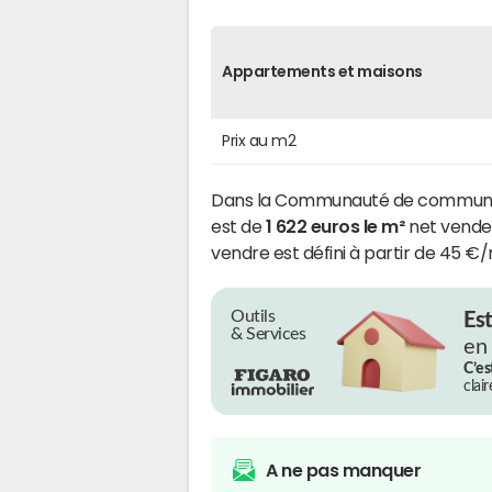
Appartements et maisons
Prix au m2
Dans la Communauté de communes d
est de
1 622 euros le m²
net vendeur
vendre est défini à partir de 45 €/
Outils
Es
& Services
en
C’es
clai
A ne pas manquer