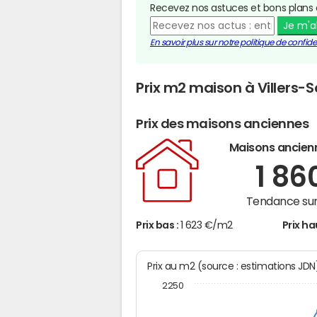
Recevez nos astuces et bons plans 
Je m'
En savoir plus sur notre politique de confiden
Prix m2 maison à Villers-
Prix des maisons anciennes
Maisons ancien
1 86
Tendance sur
Prix bas :
1 623 €/m2
Prix ha
Prix au m2 (source : estimations JD
2250