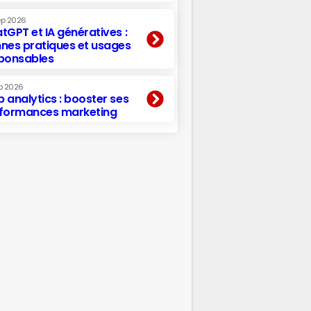
ep 2026
tGPT et IA génératives :
nes pratiques et usages
ponsables
p 2026
 analytics : booster ses
formances marketing