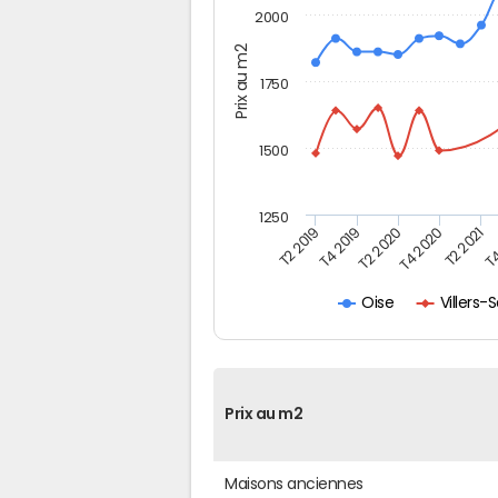
2000
Prix au m2
1750
1500
1250
T4
T4 2019
T2 2021
T2 2019
T4 2020
T2 2020
Villers
Oise
Prix au m2
Maisons anciennes