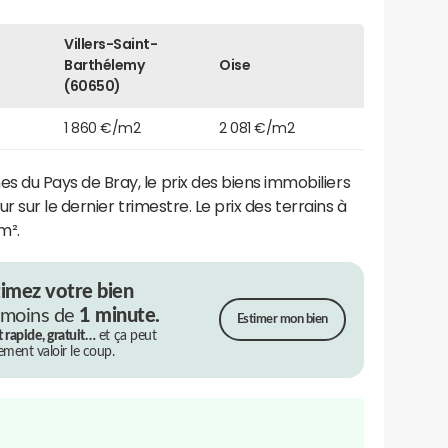
Villers-Saint-
Barthélemy
Oise
(60650)
1 860 €/m2
2 081 €/m2
u Pays de Bray, le prix des biens immobiliers
 sur le dernier trimestre. Le prix des terrains à
m².
timez votre bien
 moins de
1 minute.
Estimer mon bien
t rapide, gratuit…
et ça peut
rement valoir le coup.