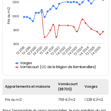
1200
Prix au m2
1000
800
600
T4 2021
T2 2025
T2 2019
T4 2022
T2 2020
T4 2023
T2 2021
T4 2024
T2 2022
T4 2025
T4 2019
T2 2023
T4 2020
T2 2024
Vosges
Vomécourt (CC de la Région de Rambervillers)
Vomécourt
Appartements et maisons
Vosges
(88700)
Prix au m2
769 €/m2
1 228 €/m2
Pour l'ensemble du parc immobilier, le prix médian du m²