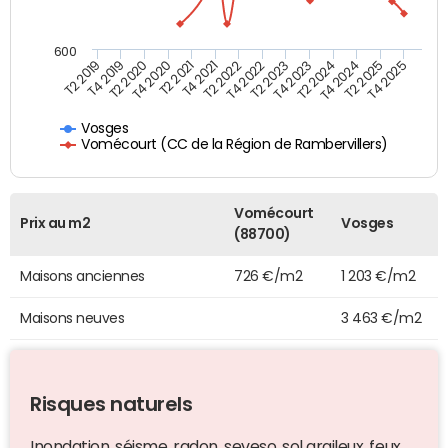
600
T4 2021
T2 2025
T2 2019
T4 2022
T2 2020
T4 2023
T2 2021
T4 2024
T2 2022
T4 2025
T4 2019
T2 2023
T4 2020
T2 2024
Vosges
Vomécourt (CC de la Région de Rambervillers)
Vomécourt
Prix au m2
Vosges
(88700)
Maisons anciennes
726 €/m2
1 203 €/m2
Maisons neuves
3 463 €/m2
Risques naturels
Inondation, séisme, radon, seveso, sol argileux, feux