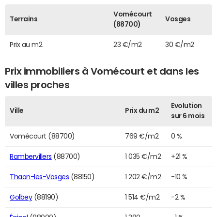
Vomécourt
Terrains
Vosges
(88700)
Prix au m2
23 €/m2
30 €/m2
Prix immobiliers à Vomécourt et dans les
villes proches
Evolution
Ville
Prix du m2
sur 6 mois
Vomécourt (88700)
769 €/m2
0 %
Rambervillers
(88700)
1 035 €/m2
+21 %
Thaon-les-Vosges
(88150)
1 202 €/m2
-10 %
Golbey
(88190)
1 514 €/m2
-2 %