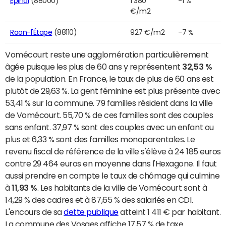
Épinal
(88000)
1 380
-1 %
€/m2
Raon-l'Étape
(88110)
927 €/m2
-7 %
Vomécourt reste une agglomération particulièrement
âgée puisque les plus de 60 ans y représentent
32,53 %
de la population. En France, le taux de plus de 60 ans est
plutôt de 29,63 %. La gent féminine est plus présente avec
53,41 % sur la commune. 79 familles résident dans la ville
de Vomécourt. 55,70 % de ces familles sont des couples
sans enfant. 37,97 % sont des couples avec un enfant ou
plus et 6,33 % sont des familles monoparentales. Le
revenu fiscal de référence de la ville s'élève à 24 185 euros
contre 29 464 euros en moyenne dans l'Hexagone. Il faut
aussi prendre en compte le taux de chômage qui culmine
à
11,93 %
. Les habitants de la ville de Vomécourt sont à
14,29 % des cadres et à 87,65 % des salariés en CDI.
L'encours de sa
dette publique
atteint 1 411 € par habitant.
La commune des Vosges affiche 17,57 % de taxe