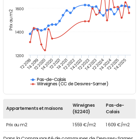
1600
Prix au m2
1400
1200
T4 2021
T2 2025
T2 2019
T4 2022
T2 2020
T4 2023
T2 2021
T4 2024
T2 2022
T4 2025
T4 2019
T2 2023
T4 2020
T2 2024
Pas-de-Calais
Wirwignes (CC de Desvres-Samer)
Wirwignes
Pas-de-
Appartements et maisons
(62240)
Calais
Prix au m2
1 559 €/m2
1 609 €/m2
Dans la Communauté de communes de Desvres-Samer