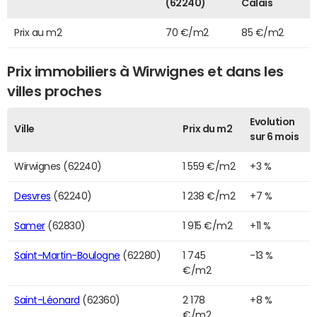
(62240)
Calais
Prix au m2
70 €/m2
85 €/m2
Prix immobiliers à Wirwignes et dans les
villes proches
Evolution
Ville
Prix du m2
sur 6 mois
Wirwignes (62240)
1 559 €/m2
+3 %
Desvres
(62240)
1 238 €/m2
+7 %
Samer
(62830)
1 915 €/m2
+11 %
Saint-Martin-Boulogne
(62280)
1 745
-13 %
€/m2
Saint-Léonard
(62360)
2 178
+8 %
€/m2