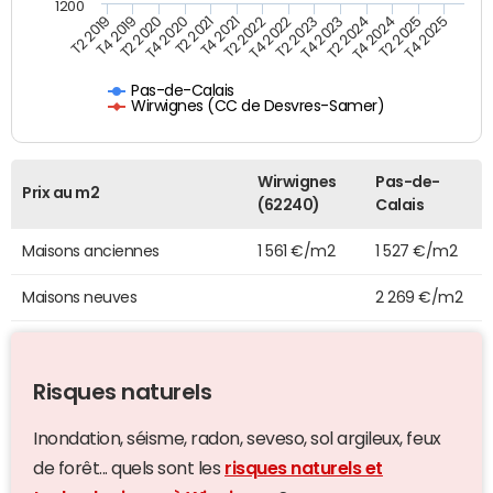
1200
T4 2021
T2 2025
T2 2019
T4 2022
T2 2020
T4 2023
T2 2021
T4 2024
T2 2022
T4 2025
T4 2019
T2 2023
T4 2020
T2 2024
Pas-de-Calais
Wirwignes (CC de Desvres-Samer)
Wirwignes
Pas-de-
Prix au m2
(62240)
Calais
Maisons anciennes
1 561 €/m2
1 527 €/m2
Maisons neuves
2 269 €/m2
Risques naturels
Inondation, séisme, radon, seveso, sol argileux, feux
de forêt... quels sont les
risques naturels et