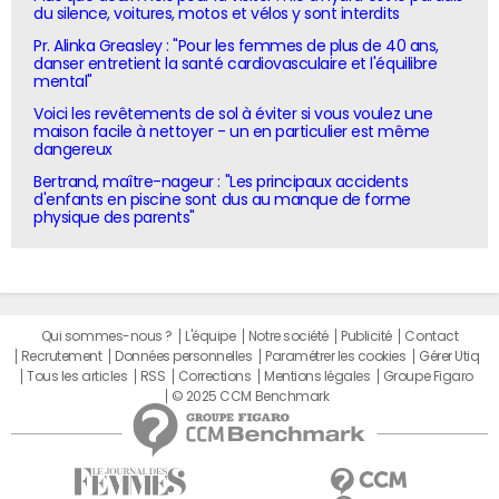
du silence, voitures, motos et vélos y sont interdits
Pr. Alinka Greasley : "Pour les femmes de plus de 40 ans,
danser entretient la santé cardiovasculaire et l'équilibre
mental"
Voici les revêtements de sol à éviter si vous voulez une
maison facile à nettoyer - un en particulier est même
dangereux
Bertrand, maître-nageur : "Les principaux accidents
d'enfants en piscine sont dus au manque de forme
physique des parents"
Qui sommes-nous ?
L'équipe
Notre société
Publicité
Contact
Recrutement
Données personnelles
Paramétrer les cookies
Gérer Utiq
Tous les articles
RSS
Corrections
Mentions légales
Groupe Figaro
© 2025 CCM Benchmark