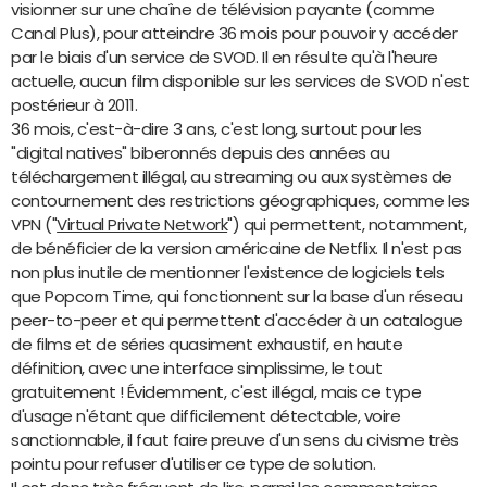
visionner sur une chaîne de télévision payante (comme
Canal Plus), pour atteindre 36 mois pour pouvoir y accéder
par le biais d'un service de SVOD. Il en résulte qu'à l'heure
actuelle, aucun film disponible sur les services de SVOD n'est
postérieur à 2011.
36 mois, c'est-à-dire 3 ans, c'est long, surtout pour les
"digital natives" biberonnés depuis des années au
téléchargement illégal, au streaming ou aux systèmes de
contournement des restrictions géographiques, comme les
VPN ("
Virtual Private Network
") qui permettent, notamment,
de bénéficier de la version américaine de Netflix. Il n'est pas
non plus inutile de mentionner l'existence de logiciels tels
que Popcorn Time, qui fonctionnent sur la base d'un réseau
peer-to-peer et qui permettent d'accéder à un catalogue
de films et de séries quasiment exhaustif, en haute
définition, avec une interface simplissime, le tout
gratuitement ! Évidemment, c'est illégal, mais ce type
d'usage n'étant que difficilement détectable, voire
sanctionnable, il faut faire preuve d'un sens du civisme très
pointu pour refuser d'utiliser ce type de solution.