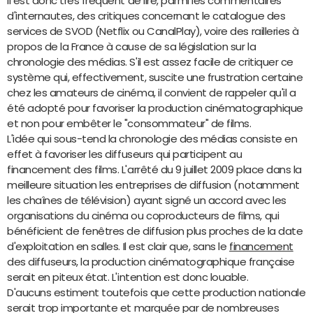
Il est donc très fréquent de lire, parmi les commentaires
d'internautes, des critiques concernant le catalogue des
services de SVOD (Netflix ou CanalPlay), voire des railleries à
propos de la France à cause de sa législation sur la
chronologie des médias. S'il est assez facile de critiquer ce
système qui, effectivement, suscite une frustration certaine
chez les amateurs de cinéma, il convient de rappeler qu'il a
été adopté pour favoriser la production cinématographique
et non pour embêter le "consommateur" de films.
L'idée qui sous-tend la chronologie des médias consiste en
effet à favoriser les diffuseurs qui participent au
financement des films. L'arrêté du 9 juillet 2009 place dans la
meilleure situation les entreprises de diffusion (notamment
les chaînes de télévision) ayant signé un accord avec les
organisations du cinéma ou coproducteurs de films, qui
bénéficient de fenêtres de diffusion plus proches de la date
d'exploitation en salles. Il est clair que, sans le
financement
des diffuseurs, la production cinématographique française
serait en piteux état. L'intention est donc louable.
D'aucuns estiment toutefois que cette production nationale
serait trop importante et marquée par de nombreuses