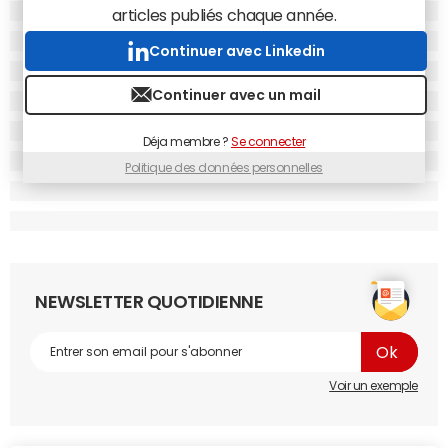
et de
brand content
qui selon chacun des acteurs
articles publiés chaque année.
interrogés plaît de plus en plus.
Continuer avec Linkedin
TF1 Publicité a récemment lancé une première offre
commerciale sous le label "Twins" pour accompagner les
Continuer avec un mail
annonceurs dans la conquête des millennials dans un
univers premium et brandsafe : l'inventaire de Studio 71.
Déja membre ?
Se connecter
Les talents du réseau peuvent bien évidemment être mis
Politique des données personnelles
à contribution pour imaginer des opérations dédiées. "On
identifie le talent qui incarnera le dispositif et on l'associe
le plus tôt possible dans la conception des formats
innovants", détaille Nicolas Capuron, le patron de
Studio 71 en charge de coupler la créativité de se
influenceurs avec la puissance commerciale de TF1.
NEWSLETTER QUOTIDIENNE
Talent Web
Golden
Studio
Studio
(Webedia)
network
71 (TF1)
bagel
(M6)
(Canal Plus)
Voir un exemple
Nombre de
700 millions
600 millio
400 million
50 millions
vidéos vues
ns
s
par mois