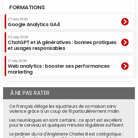
Les têtes de
Cyprien
Horia
Seb la frite
Jérôme Niel
FORMATIONS
gondoles et
(11,5 millions
(1,6 million
(3,3 millions
(1,2 million),
leur audience
d'abonnés),
d'abonné
d'abonnés
Mister V
sur Youtube
Norman
s)
), Cauet
(4 millions),
27 aoû 2026
Google Analytics GA4
(10 millions),
(2,9 million
Bapt et Gaël
Squeezie
s), Jigmé
(900 000),
(9,3 millions) et
(1,8 million)
Monsieur
03 sep 2026
Natoo
et Pat la
Poulpe,
ChatGPT et IA génératives : bonnes pratiques
(4 millions)
real
Marion
et usages responsables
(1,7 million)
Séclin, Kevin
Razy, Alison
21 sep 2026
Wheeler…
Web analytics : booster ses performances
Piliers de
Contenu digital
Dispositifs
L'inventaire
Opérations
marketing
l'offre
avec
publicitair
de
de brand
commerciale
performance
es cross-
Studio71 es
content
organique
media
t
À NE PAS RATER
Evénements
intégrant
commerci
Activations
TV, digital,
alisé par
Réseaux
médiatisa
TF1 Publicité
Ce Français déloge les squatteurs de sa maison sans
Sociaux
tion
qui a lancé
violence grâce à un coup de fil particulièrement malin
sociale et
une offre
Les neurologues en sont certains : ce sport est excellent
brand
commerci
pour le cerveau et quelques minutes régulières suffisent
content
ale " Twins "
pour
Le jardinier du roi d'Angleterre Charles III est catégorique :
accompa