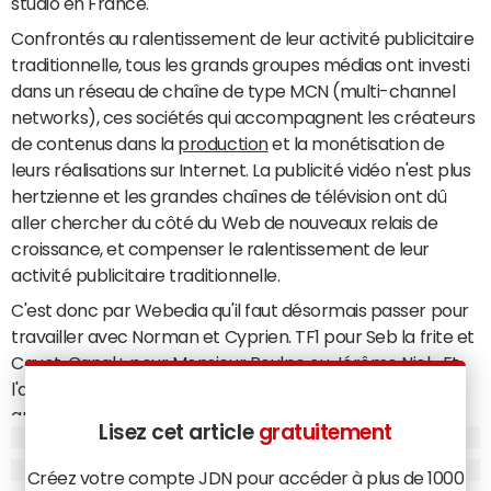
studio en France.
Confrontés au ralentissement de leur activité publicitaire
traditionnelle, tous les grands groupes médias ont investi
dans un réseau de chaîne de type MCN (multi-channel
networks), ces sociétés qui accompagnent les créateurs
de contenus dans la
production
et la monétisation de
leurs réalisations sur Internet. La publicité vidéo n'est plus
hertzienne et les grandes chaînes de télévision ont dû
aller chercher du côté du Web de nouveaux relais de
croissance, et compenser le ralentissement de leur
activité publicitaire traditionnelle.
C'est donc par Webedia qu'il faut désormais passer pour
travailler avec Norman et Cyprien. TF1 pour Seb la frite et
Cauet, Canal+ pour Monsieur Poulpe ou Jérôme Niel... Et
l'annonceur qui vient voir la régie de l'un de ces grands
groupes se voit souvent proposer d'ajouter un brin
Lisez cet article
gratuitement
d'influence marketing au dispositif d'achat média
classique qu'il vient chercher. Un cocktail de mass media
Créez votre compte JDN pour accéder à plus de 1000