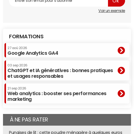
Le nombre d'achats en ligne a progressé de 16,80% entre
Voir un exemple
les mois de juillet 2014 et 2015 pour atteindre 4,38 millions,
soit à peine plus que le mois précédent. En août 2015, il a
crû de 22,94% par rapport à août 2014 et s'est établi à
3,66 millions de transactions.
FORMATIONS
27 aoû 2026
Google Analytics GA4
03 sep 2026
ChatGPT et IA génératives : bonnes pratiques
et usages responsables
21 sep 2026
Web analytics : booster ses performances
marketing
À NE PAS RATER
Punaises de lit : cette poudre ménagère à quelques euros