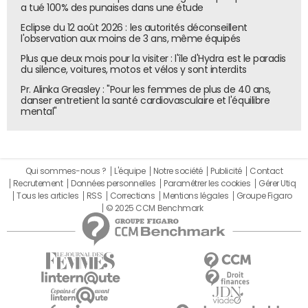
a tué 100% des punaises dans une étude
Le panier moyen de l'e-commerce poursuit sa chute. En
Eclipse du 12 août 2026 : les autorités déconseillent
juillet, il perd 4,38% en un an pour tomber à 78,88 euros.
l'observation aux moins de 3 ans, même équipés
C'est tout de même son plus haut niveau en 2015. Et en
Plus que deux mois pour la visiter : l'île d'Hydra est le paradis
août, il dégringole de 5,05% à 72,56 euros... son plus bas
du silence, voitures, motos et vélos y sont interdits
niveau jamais atteint.
Pr. Alinka Greasley : "Pour les femmes de plus de 40 ans,
danser entretient la santé cardiovasculaire et l'équilibre
mental"
Qui sommes-nous ?
L'équipe
Notre société
Publicité
Contact
Recrutement
Données personnelles
Paramétrer les cookies
Gérer Utiq
Tous les articles
RSS
Corrections
Mentions légales
Groupe Figaro
© 2025 CCM Benchmark