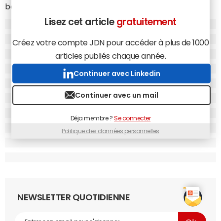
bancaire auprès des e-commerçants ayant opté pour
les services des PSP de notre
panel
- Worldline, Payline de
Lisez cet article
gratuitement
Monext, Paybox by Verifone et Ingenico Payment
Services - s'est élevé à 4,38 milliards d'euros en juillet et à
Créez votre compte JDN pour accéder à plus de 1000
3,66 milliards d'euros en août.
articles publiés chaque année.
Continuer avec Linkedin
Continuer avec un mail
Déja membre ?
Se connecter
Politique des données personnelles
NEWSLETTER QUOTIDIENNE