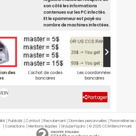
son côté les informations
contenues sur les PC infectés.
Et le spammeur est payé au
nombre de machines infectées.
ion des
L'achat de codes
Les coordonnées
La te
es
bancaires
bancaires
Partager
été
Publicité
Contact
Recrutement
Données personnelles
Paramétrer les
Corrections
Mentions légales
Groupe Figaro
© 2025 CCM Benchmark