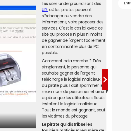
Les sites underground sont des
URL
où les pirates peuvent
s'échanger ou vendre des
informations, voire proposer des
services. C'est le cas ici avec ce
site qui propose ni plus ni moins
de gagner de l'argent facilement
en contaminant le plus de PC
possible.
Comment cela marche ? Très
simplement, la personne qui
souhaite gagner de l'argent
télécharge le logiciel malicieux
du pirate puis il doit spammer le
maximum de personnes et ainsi
espérer que les utilisateurs floués
installent le logiciel malicieux.
Tout le monde est gagnant, sauf
les victimes du piratage.
Le pirate qui distribue les
logiciels malicieux récupère de