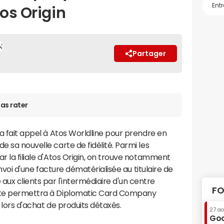
tos Origin
Partager
as rater
a fait appel à Atos Worldline pour prendre en
e sa nouvelle carte de fidélité. Parmi les
r la filiale d'Atos Origin, on trouve notamment
'envoi d'une facture dématérialisée au titulaire de
ux clients par l'intermédiaire d'un centre
FO
arte permettra à Diplomatic Card Company
s lors d'achat de produits détaxés.
27 a
Goo