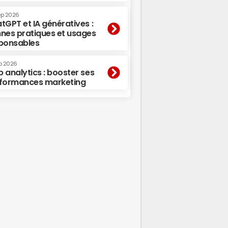
ep 2026
tGPT et IA génératives :
nes pratiques et usages
ponsables
p 2026
 analytics : booster ses
formances marketing