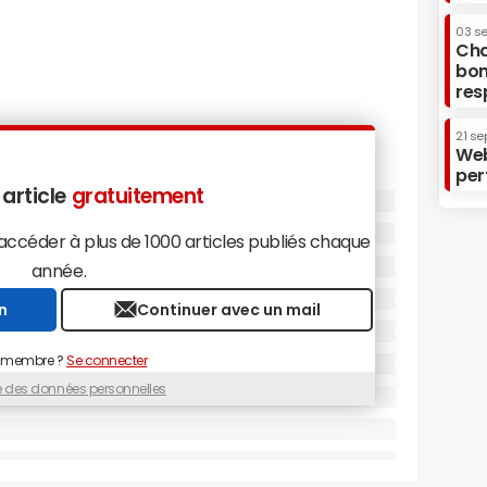
03 s
Cha
bon
res
21 se
Web
per
 article
gratuitement
céder à plus de 1000 articles publiés chaque
année.
n
Continuer avec un mail
 membre ?
Se connecter
ue des données personnelles