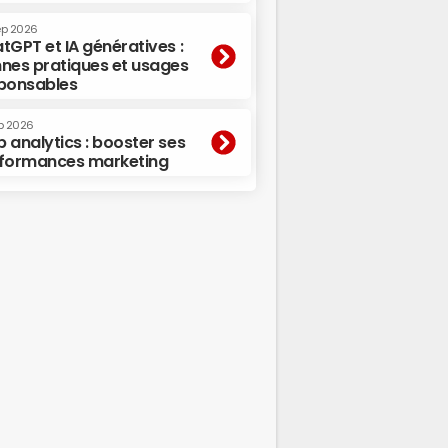
ep 2026
tGPT et IA génératives :
nes pratiques et usages
ponsables
p 2026
 analytics : booster ses
formances marketing