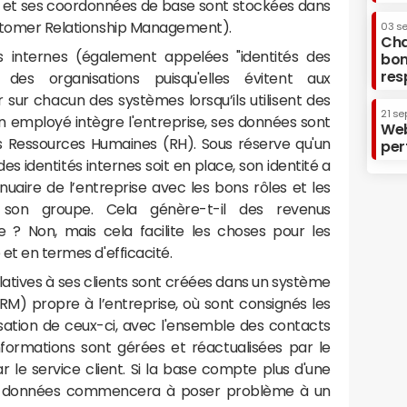
té et ses coordonnées de base sont stockées dans
ustomer Relationship Management).
03 s
Cha
és internes (également appelées "identités des
bon
res
 des organisations puisqu'elles évitent aux
er sur chacun des systèmes lorsqu’ils utilisent des
21 se
un employé intègre l'entreprise, ses données sont
Web
s Ressources Humaines (RH). Sous réserve qu'un
per
s identités internes soit en place, son identité a
nuaire de l’entreprise avec les bons rôles et les
 son groupe. Cela génère-t-il des revenus
e ? Non, mais cela facilite les choses pour les
 et en termes d'efficacité.
latives à ses clients sont créées dans un système
CRM) propre à l’entreprise, où sont consignés les
isation de ceux-ci, avec l'ensemble des contacts
formations sont gérées et réactualisées par le
r le service client. Si la base compte plus d'une
 des données commencera à poser problème à un