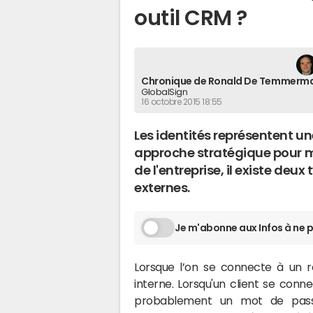
outil CRM ?
Chronique de Ronald De Temmerm
GlobalSign
16 octobre 2015 18:55
Les identités représentent une
approche stratégique pour ma
de l'entreprise, il existe deux 
externes.
Je m'abonne aux Infos à ne p
Lorsque l’on se connecte à un ré
interne. Lorsqu'un client se connec
probablement un mot de passe