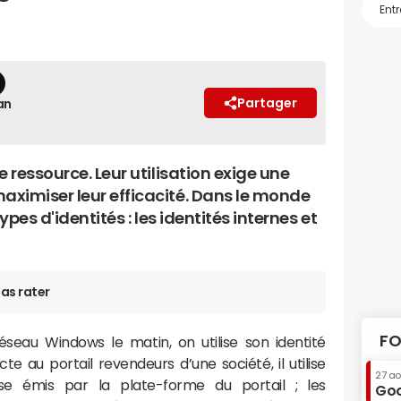
Partager
an
 ressource. Leur utilisation exige une
ximiser leur efficacité. Dans le monde
types d'identités : les identités internes et
as rater
FO
seau Windows le matin, on utilise son identité
te au portail revendeurs d’une société, il utilise
27 a
 émis par la plate-forme du portail ; les
Goo