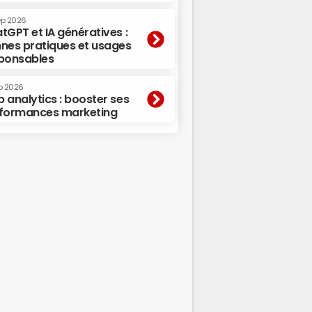
ep 2026
tGPT et IA génératives :
nes pratiques et usages
ponsables
p 2026
 analytics : booster ses
formances marketing