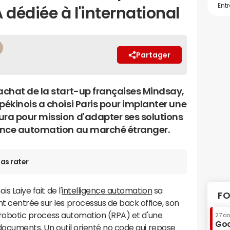
 dédiée à l'international
Partager
rachat de la start-up françaises Mindsay,
pékinois a choisi Paris pour implanter une
ura pour mission d'adapter ses solutions
gence automation au marché étranger.
as rater
s Laiye fait de l'
intelligence automation
sa
FO
t centrée sur les processus de back office, son
de robotic process automation (RPA) et d'une
27 a
Goo
 documents. Un outil orienté
no code
qui repose