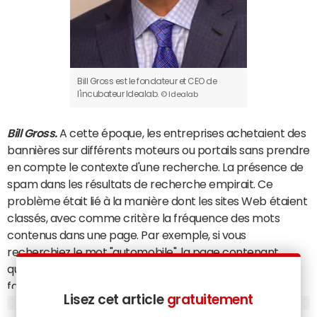
Bill Gross est le fondateur et CEO de
l'incubateur Idealab.
© Idealab
Bill Gross.
A cette époque, les entreprises achetaient des
bannières sur différents moteurs ou portails sans prendre
en compte le contexte d'une recherche. La présence de
spam dans les résultats de recherche empirait. Ce
problème était lié à la manière dont les sites Web étaient
classés, avec comme critère la fréquence des mots
contenus dans une page. Par exemple, si vous
recherchiez le mot "automobile", la page contenant
quatre fois ce mot était mieux classée que celle qui le
faisait apparaître trois fois. Ce n'était pas une bonne
Lisez cet article
gratuitement
méthode pour juger de la pertinence d'un site Web.