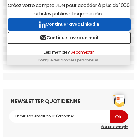
Google
a résolu ce problème en inventant le pagerank et
Créez votre compte JDN pour accéder à plus de 1000
en utilisant les liens entrants pour estimer la pertinence
articles publiés chaque année.
d'une page. J'ai réfléchi pendant près d'un an à une
solution à ce problème, avant d'avoir l'idée de permettre
Continuer avec Linkedin
aux annonceurs d'enchérir sur des mots clés pour ainsi
diffuser des annonces de manière pertinente.
Continuer avec un mail
Quelles ont été vos inspirations pour développer ce
Déja membre ?
Se connecter
modèle, initié par Open Text en 1996 et adopté par la
Politique des données personnelles
suite par Google avec Adwords
?
Je me suis inspiré du modèle des Pages Jaunes : lorsque
vous consultez la section "plombier", vous tombez
naturellement sur des publicités diffusées par des
plombiers. Etre présent dans une autre section pour un
NEWSLETTER QUOTIDIENNE
plombier serait simplement un gaspillage d'argent. En
1998, je conseillais déjà à la vingtaine de start-up issues de
notre incubateur
Idealab
, qui achetaient des bannières au
CPM, de réaliser plusieurs versions d'annonces afin de
Voir un exemple
calculer le coût par clic. L'objectif était de mesurer la