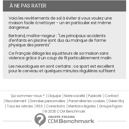
À NE PAS RATER
Voici les revêtements de sol à éviter si vous voulez une
maison facile à nettoyer - un en particulier est même
dangereux
Bertrand, maître-nageur : "Les principaux accidents
d'enfants en piscine sont dus au manque de forme
physique des parents"
Ce Français déloge les squatteurs de sa maison sans
violence grâce à un coup de fil particulièrement malin
Les neurologues en sont certains : ce sport est excellent
pour le cerveau et quelques minutes régulières suffisent
Qui sommes-nous ?
L'équipe
Notre société
Publicité
Contact
Recrutement
Données personnelles
Paramétrer les cookies
Gérer Utiq
Tous les articles
RSS
Corrections
Mentions légales
Groupe Figaro
© 2025 CCM Benchmark