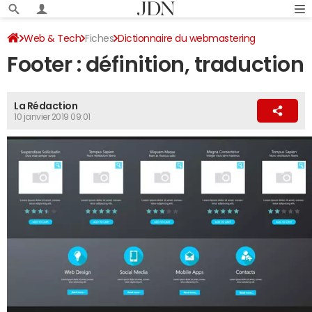
Web & Tech
Fiches
Dictionnaire du webmastering
Footer : définition, traduction
Front office
La Rédaction
10 janvier 2019 09:01