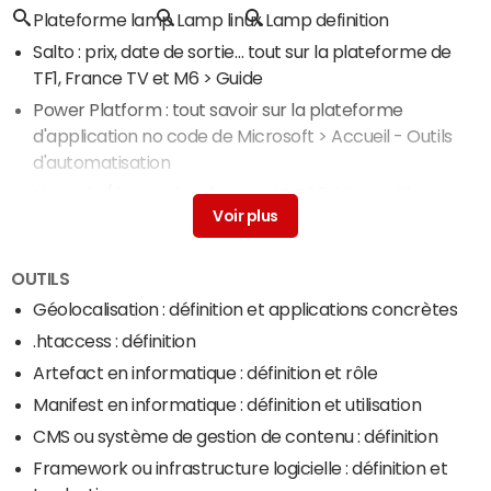
Plateforme lamp
Lamp linux
Lamp definition
Salto : prix, date de sortie… tout sur la plateforme de
TF1, France TV et M6
> Guide
Power Platform : tout savoir sur la plateforme
d'application no code de Microsoft
> Accueil - Outils
d'automatisation
No code / low code : c'est quoi ? Définition, outils
gratuits...
> Accueil - Outils d'automatisation
SharePoint : tout savoir sur la plateforme
OUTILS
documentaire de Microsoft
> Accueil - Suites et outils
collaboratifs
Géolocalisation : définition et applications concrètes
Marketplace : qu'est-ce que c'est ? Comment y
.htaccess : définition
accéder ?
> Guide
Artefact en informatique : définition et rôle
Manifest en informatique : définition et utilisation
CMS ou système de gestion de contenu : définition
Framework ou infrastructure logicielle : définition et