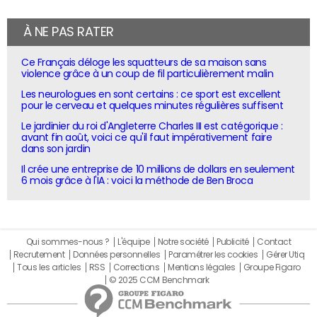
À NE PAS RATER
Ce Français déloge les squatteurs de sa maison sans
violence grâce à un coup de fil particulièrement malin
Les neurologues en sont certains : ce sport est excellent
pour le cerveau et quelques minutes régulières suffisent
Le jardinier du roi d'Angleterre Charles III est catégorique :
avant fin août, voici ce qu'il faut impérativement faire
dans son jardin
Il crée une entreprise de 10 millions de dollars en seulement
6 mois grâce à l'IA : voici la méthode de Ben Broca
Qui sommes-nous ?
L'équipe
Notre société
Publicité
Contact
Recrutement
Données personnelles
Paramétrer les cookies
Gérer Utiq
Tous les articles
RSS
Corrections
Mentions légales
Groupe Figaro
© 2025 CCM Benchmark