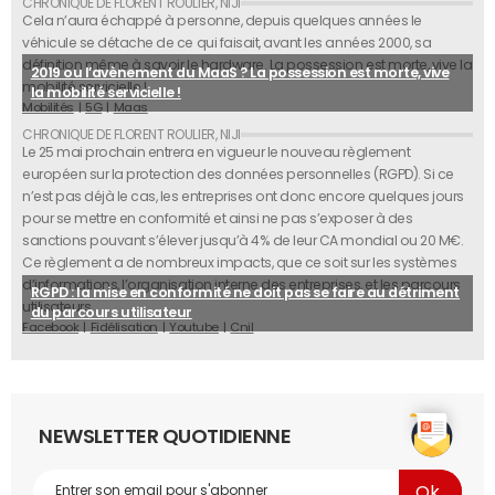
Cela n’aura échappé à personne, depuis quelques années le
véhicule se détache de ce qui faisait, avant les années 2000, sa
définition même à savoir le hardware. La possession est morte, vive la
2019 ou l’avènement du MaaS ? La possession est morte, vive
mobilité servicielle !
la mobilité servicielle !
Mobilités
5G
Maas
Le 25 mai prochain entrera en vigueur le nouveau règlement
européen sur la protection des données personnelles (RGPD). Si ce
n’est pas déjà le cas, les entreprises ont donc encore quelques jours
pour se mettre en conformité et ainsi ne pas s’exposer à des
sanctions pouvant s’élever jusqu’à 4% de leur CA mondial ou 20 M€.
Ce règlement a de nombreux impacts, que ce soit sur les systèmes
d’informations, l’organisation interne des entreprises, et les parcours
RGPD : la mise en conformité ne doit pas se faire au détriment
utilisateurs.
du parcours utilisateur
Facebook
Fidélisation
Youtube
Cnil
NEWSLETTER QUOTIDIENNE