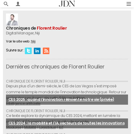
Chroniques de
Florent Roulier
Digital Manager
, Niji
Voir le site web :
Niji
Suivre sur :
Dernières chroniques de Florent Roulier
Depuis plus d'un demi-siècle, le CES de Las Vegas s'est imposé
comme le temple mondial de l'innovation technologique. Retour sur
les tendances à venir de cette 58ème édition.
CES 2025 : quand l'innovation réinvente notre vie (privée)
Intelligence artificielle
Ce texte explore la dynamique du CES 2024, mettant en lumière la
mobilité et l'IA comme moteurs clés de progrès.
CES 2024 : la mobilité et l'IA, vecteurs de toutes les innovations
Stockage
Mobilité
Logistique
IoT