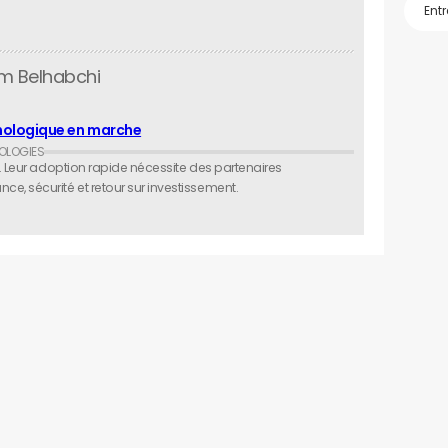
im Belhabchi
chnologique en marche
l. Leur adoption rapide nécessite des partenaires
, sécurité et retour sur investissement.