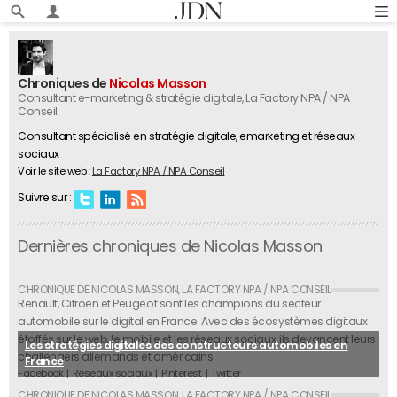
Chroniques de
Nicolas Masson
Consultant e-marketing & stratégie digitale
, La Factory NPA / NPA
Conseil
Consultant spécialisé en stratégie digitale, emarketing et réseaux
sociaux
Voir le site web :
La Factory NPA / NPA Conseil
Suivre sur :
Dernières chroniques de Nicolas Masson
Renault, Citroën et Peugeot sont les champions du secteur
automobile sur le digital en France. Avec des écosystèmes digitaux
étoffés sur le web, le mobile et les réseaux sociaux, ils devancent leurs
Les stratégies digitales des constructeurs automobiles en
challengers allemands et américains.
France
Facebook
Réseaux sociaux
Pinterest
Twitter