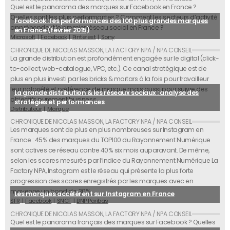
Quel est le panorama des marques sur Facebook en France ?
Quelles sont les plus performantes ? Comment les secteurs d’activité
Facebook : les performances des 100 plus grandes marques
appréhendent le premier réseau social en France ?
en France (février 2015)
Microsoft
Facebook
Pinterest
Sony
La grande distribution est profondément engagée sur le digital (click-
to-collect, web-catalogue, VPC, etc.). Ce canal stratégique est de
plus en plus investi par les bricks & mortars à la fois pour travailleur
leur notoriété et préférence de marque mais aussi pour suivre des
La grande distribution & les réseaux sociaux : analyse des
objectifs purement business.
stratégies et performances
Distributeur
Marque
Les marques sont de plus en plus nombreuses sur Instagram en
France : 45% des marques du TOP100 du Rayonnement Numérique
sont actives ce réseau contre 40% six mois auparavant. De même,
selon les scores mesurés par l’indice du Rayonnement Numérique La
Factory NPA, Instagram est le réseau qui présente la plus forte
progression des scores enregistrés par les marques avec en
moyenne un bond de 30%.
Les marques accélèrent sur Instagram en France
SFR
Facebook
SNCF
BNP Paribas
Quel est le panorama français des marques sur Facebook ? Quelles