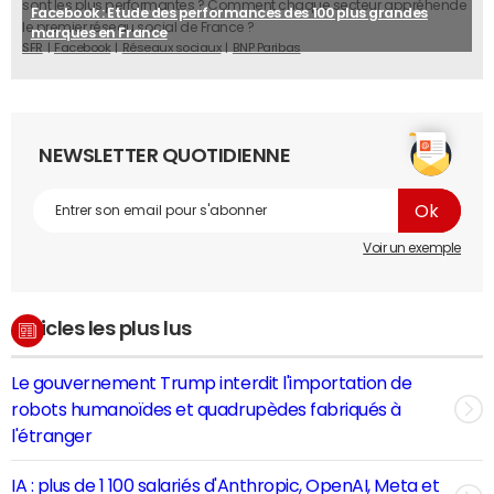
sont les plus performantes ? Comment chaque secteur appréhende
Facebook : Etude des performances des 100 plus grandes
le premier réseau social de France ?
marques en France
SFR
Facebook
Réseaux sociaux
BNP Paribas
NEWSLETTER QUOTIDIENNE
Voir un exemple
Articles les plus lus
Le gouvernement Trump interdit l'importation de
robots humanoïdes et quadrupèdes fabriqués à
l'étranger
IA : plus de 1 100 salariés d'Anthropic, OpenAI, Meta et