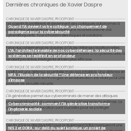
Dernières chroniques de Xavier Daspre
Les agents IA prolifèrent et deviennent des collègues autonomes à
Quand l'IA devient votre collègue : un changement de
part entière. Le problème ? Ils ouvrent une nouvelle brèche aux
paradigme pour la cybersécurité
cyberattaquants. Tour d'horizon des risques et solutions.
Face aux cybermenaces dopées à l'IA, les défenses traditionnelles
L'IA, l'architecte invisible de nos cyberdéfenses : la sécurité des
sont obsolètes. Aujourd'hui, l'IA est indispensable à la cybersécurité, la
systèmes se redéfinit en profondeur
rendant proactive, intelligente et bien plus efficace.
La MFA est une défense essentielle mais pas infaillible. Une défense en
MFA : l'illusion de la sécurité ? Une défense en profondeur
profondeur incluant technologies et sensibilisation est vitale pour une
s'impose
posture de sécurité robuste.
L'IA générative permet aux cybercriminels de mener des attaques
plus sophistiquées et convaincantes pour tromper leurs victimes. La
Cybercriminalité : comment l'IA générative transforme
sensibilisation et l'éducation sont cruciales pour se protéger.
l'ingénierie sociale
MIF 2024
Dès fin 2024, la directive NIS2 puis le règlement DORA marqueront une
NIS 2 et DORA : au-delà du sujet juridique, un projet de
nouvelle transition au sein des entreprises européennes, qui devront