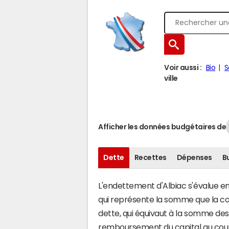
Voir aussi :
Bio
S
ville
Afficher les données budgétaires de
Dette
Recettes
Dépenses
B
L'endettement d'Albiac s'évalue en 
qui représente la somme que la co
dette, qui équivaut à la somme de
remboursement du capital au cour