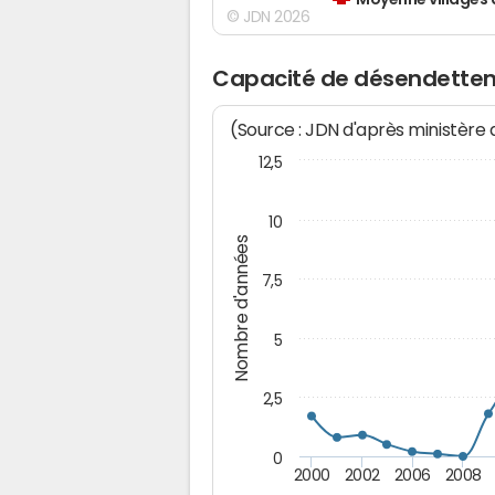
Moyenne villages 
© JDN 2026
Capacité de désendettem
(Source : JDN d'après ministère
12,5
10
Nombre d'années
7,5
5
2,5
0
2000
2002
2006
2008