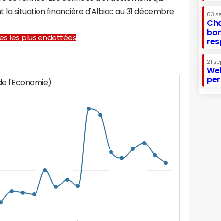
 la situation financière d'Albiac au 31 décembre
03 s
Cha
bon
lles les plus endettées
res
21 se
Web
per
 de l'Economie)