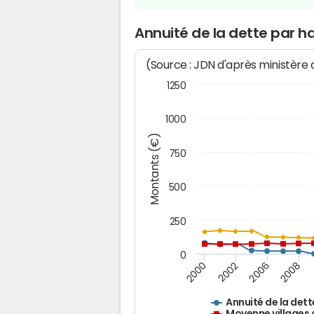
Annuité de la dette par ha
(Source : JDN d'après ministère
1250
1000
Montants (€)
750
500
250
0
2000
2002
2006
2008
Annuité de la dett