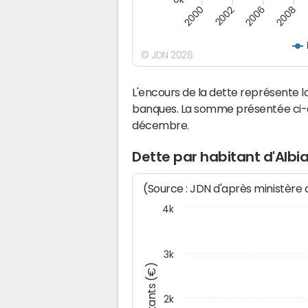
2008
2006
2002
2000
© JDN 2026
L'encours de la dette représente 
banques. La somme présentée ci-de
décembre.
Dette par habitant d'Albi
(Source : JDN d'après ministère
4k
3k
Montants (€)
2k