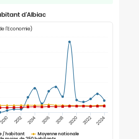
bitant d'Albiac
 de l'Economie)
2010
2012
2014
2016
2018
2020
2022
2024
e / habitant
Moyenne nationale