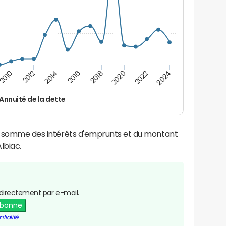
2016
2018
2010
2020
2012
2022
2014
2024
Annuité de la dette
la somme des intérêts d'emprunts et du montant
lbiac.
directement par e-mail.
abonne
tialité