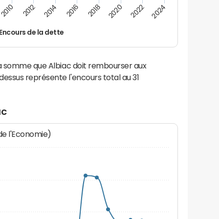
2024
2022
2020
2018
2016
2014
2012
2010
Encours de la dette
la somme que Albiac doit rembourser aux
ssus représente l'encours total au 31
ac
 de l'Economie)