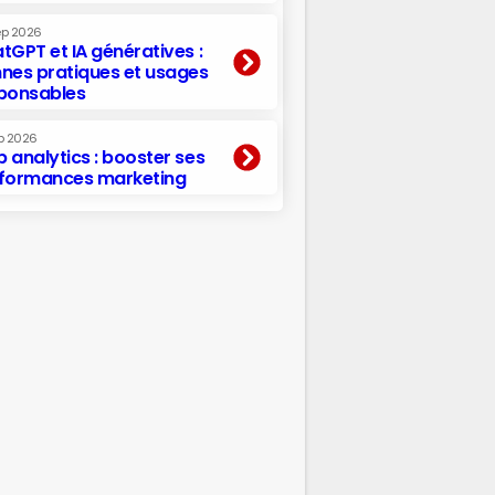
ep 2026
tGPT et IA génératives :
nes pratiques et usages
ponsables
p 2026
 analytics : booster ses
formances marketing