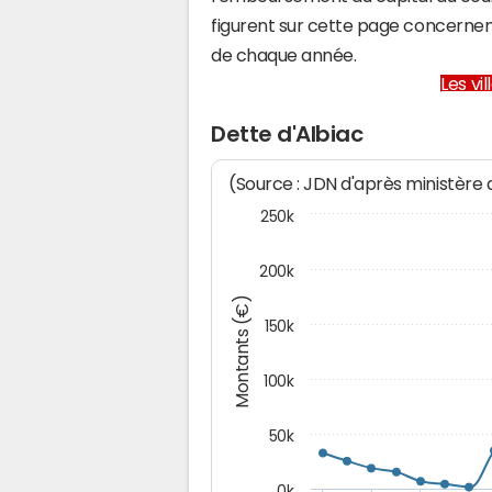
figurent sur cette page concernent
de chaque année.
Les vi
Dette d'Albiac
(Source : JDN d'après ministère
250k
200k
Montants (€)
150k
100k
50k
0k