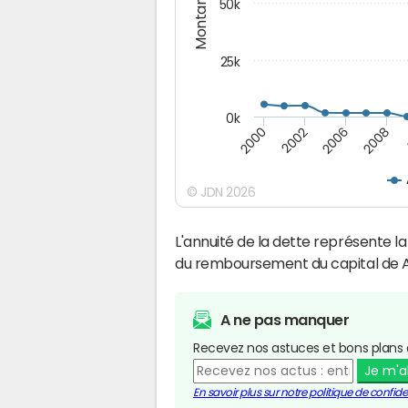
Montants (€)
50k
25k
0k
2008
2000
2002
2006
© JDN 2026
L'annuité de la dette représente 
du remboursement du capital de A
A ne pas manquer
Recevez nos astuces et bons plans 
Je m'
En savoir plus sur notre politique de confiden