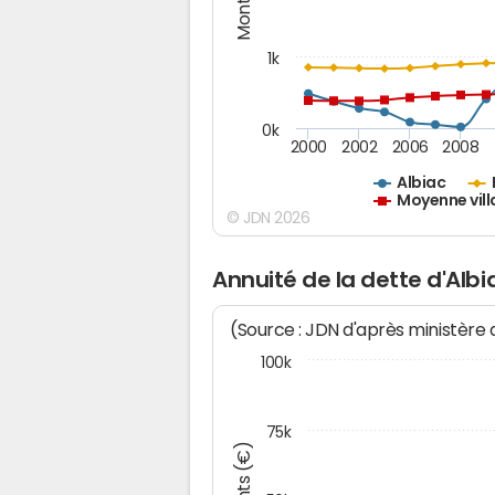
1k
0k
2000
2002
2006
2008
Albiac
Moyenne vill
© JDN 2026
Annuité de la dette d'Albi
(Source : JDN d'après ministère
100k
75k