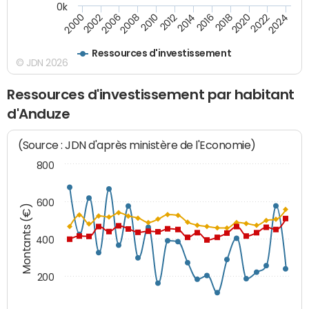
0k
2014
2008
2000
2024
2018
2012
2006
2022
2016
2010
2002
2020
Ressources d'investissement
© JDN 2026
Ressources d'investissement par habitant
d'Anduze
(Source : JDN d'après ministère de l'Economie)
800
600
Montants (€)
400
200