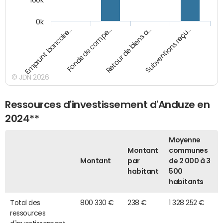
100k
0k
Emprunt bancaire…
Fonds de compe…
Retour de biens a…
Subventions reçu…
© JDN 2026
Ressources d'investissement d'Anduze en
2024**
Moyenne
Montant
communes
Montant
par
de 2 000 à 3
habitant
500
habitants
Total des
800 330 €
238 €
1 328 252 €
ressources