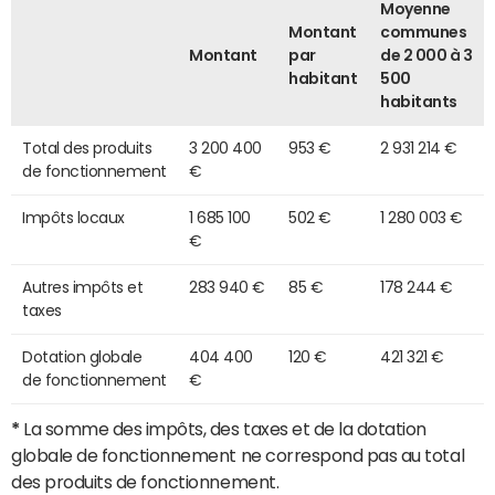
Moyenne
Montant
communes
Montant
par
de 2 000 à 3
habitant
500
habitants
Total des produits
3 200 400
953 €
2 931 214 €
de fonctionnement
€
Impôts locaux
1 685 100
502 €
1 280 003 €
€
Autres impôts et
283 940 €
85 €
178 244 €
taxes
Dotation globale
404 400
120 €
421 321 €
de fonctionnement
€
*
La somme des impôts, des taxes et de la dotation
globale de fonctionnement ne correspond pas au total
des produits de fonctionnement.