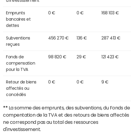
d'investissement
Emprunts
0 €
0 €
168 103 €
bancaires et
dettes
Subventions
456 270 €
136 €
287 413 €
reçues
Fonds de
98 820 €
29 €
121 423 €
compensation
pour la TVA
Retour de biens
0 €
0 €
9 €
affectés ou
concédés
**
La somme des emprunts, des subventions, du Fonds de
compentation de la TVA et des retours de biens affectés
ne correspond pas au total des ressources
d'investissement.