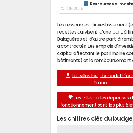
Ressources d'invest
© JDN 2026
Les ressources d'investissement (e
recettes qui visent, d'une part, à f
Balaguères et, d'autre part, à re
a contractés. Les emplois d'inves
capital affectant le patrimoine c
bâtiments) et le remboursement 
Les villes les plus endettées
France
Les villes où les dépenses 
fonctionnement sont les plus él
Les chiffres clés du budg