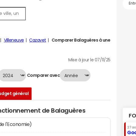
Villeneuve
Cazavet
Comparer Balaguères à une
Mise à jour le 07/11/25
Comparer avec
udget général
onctionnement de Balaguères
FO
 de l'Economie)
27 a
Goo