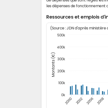
de dépenses que sont réglés les in
les dépenses de fonctionnement 
Ressources et emplois d'
(Source : JDN d'après ministère
500k
400k
Montants (€)
300k
200k
100k
0k
2000
2008
2006
2002