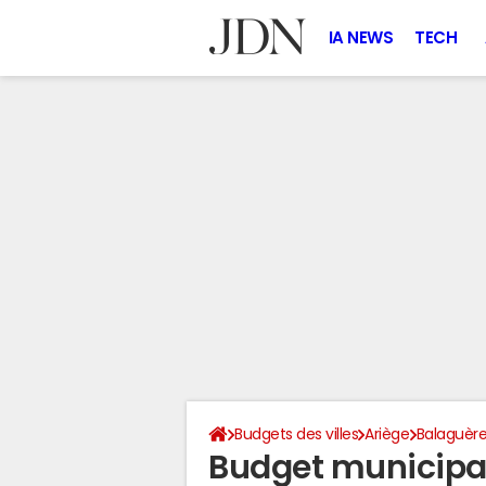
IA NEWS
TECH
Budgets des villes
Ariège
Balaguèr
Budget municipa