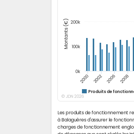
Montants (€)
200k
100k
0k
2008
2006
2002
2000
Produits de fonction
© JDN 2026
Les produits de fonctionnement r
à Balaguères d'assurer le foncti
charges de fonctionnement englobe