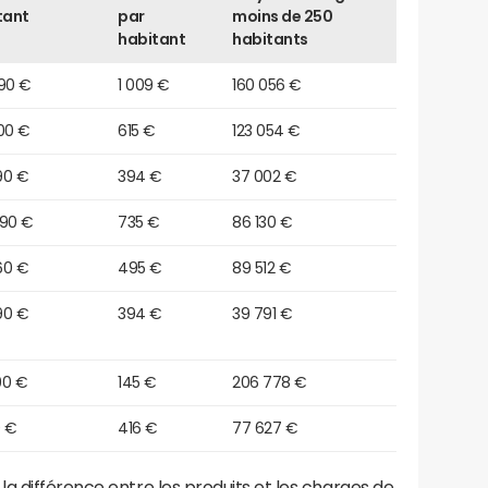
tant
par
moins de 250
habitant
habitants
790 €
1 009 €
160 056 €
00 €
615 €
123 054 €
90 €
394 €
37 002 €
090 €
735 €
86 130 €
60 €
495 €
89 512 €
90 €
394 €
39 791 €
90 €
145 €
206 778 €
0 €
416 €
77 627 €
a différence entre les produits et les charges de