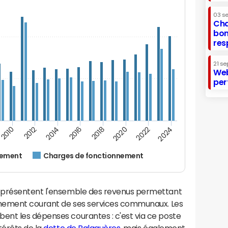
03 s
Cha
bon
res
21 se
Web
per
2024
2022
2020
2018
2016
2014
2012
2010
nement
Charges de fonctionnement
eprésentent l'ensemble des revenus permettant
onnement courant de ses services communaux. Les
nt les dépenses courantes : c'est via ce poste