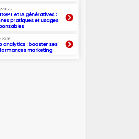
ep 2026
tGPT et IA génératives :
nes pratiques et usages
ponsables
p 2026
 analytics : booster ses
formances marketing