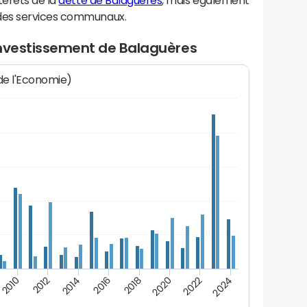
térêts de la
dette de Balaguères
, mais également
des services communaux.
investissement de Balaguères
 de l'Economie)
2014
2024
2012
2022
2010
2020
2018
2016