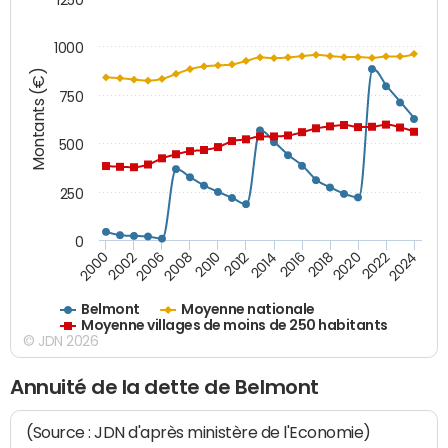
1000
Montants (€)
750
500
250
0
2018
2002
2022
2008
2012
2016
2000
2020
2006
2024
2010
2014
Belmont
Moyenne nationale
Moyenne villages de moins de 250 habitants
© JDN 2026
Annuité de la dette de Belmont
(Source : JDN d'après ministère de l'Economie)