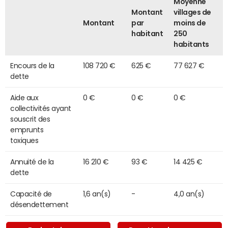
Moyenne
Montant
villages de
Montant
par
moins de
habitant
250
habitants
Encours de la
108 720 €
625 €
77 627 €
dette
Aide aux
0 €
0 €
0 €
collectivités ayant
souscrit des
emprunts
toxiques
Annuité de la
16 210 €
93 €
14 425 €
dette
Capacité de
1,6 an(s)
-
4,0 an(s)
désendettement