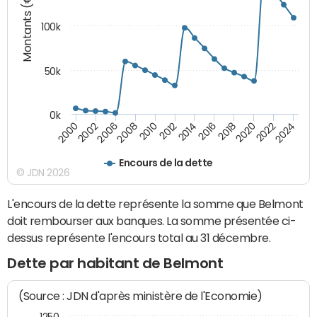
Montants (€)
100k
50k
0k
2008
2022
2002
2018
2014
2010
2024
2006
2020
2000
2016
2012
Encours de la dette
© JDN 2026
L'encours de la dette représente la somme que Belmont
doit rembourser aux banques. La somme présentée ci-
dessus représente l'encours total au 31 décembre.
Dette par habitant de Belmont
(Source : JDN d'après ministère de l'Economie)
1250