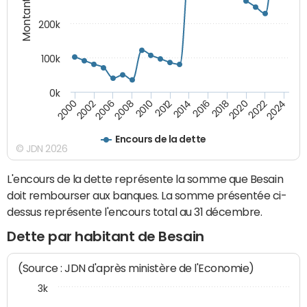
Montants (€)
200k
100k
0k
2000
2022
2016
2010
2002
2024
2018
2012
2006
2020
2014
2008
Encours de la dette
© JDN 2026
L'encours de la dette représente la somme que Besain
doit rembourser aux banques. La somme présentée ci-
dessus représente l'encours total au 31 décembre.
Dette par habitant de Besain
(Source : JDN d'après ministère de l'Economie)
3k