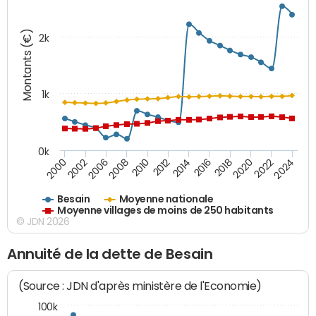
Montants (€)
2k
1k
0k
2006
2000
2024
2020
2016
2012
2008
2002
2022
2018
2014
2010
Besain
Moyenne nationale
Moyenne villages de moins de 250 habitants
© JDN 2026
Annuité de la dette de Besain
(Source : JDN d'après ministère de l'Economie)
100k