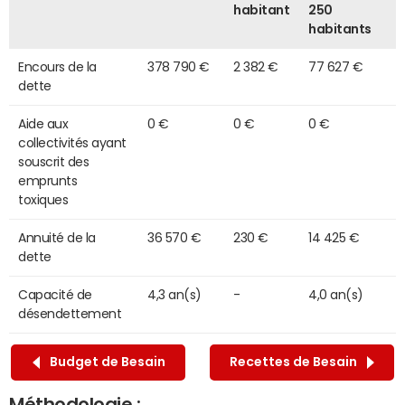
habitant
250
habitants
Encours de la
378 790 €
2 382 €
77 627 €
dette
Aide aux
0 €
0 €
0 €
collectivités ayant
souscrit des
emprunts
toxiques
Annuité de la
36 570 €
230 €
14 425 €
dette
Capacité de
4,3 an(s)
-
4,0 an(s)
désendettement
Budget de Besain
Recettes de Besain
Méthodologie :