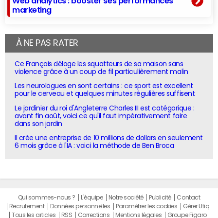
Web analytics : booster ses performances
marketing
À NE PAS RATER
Ce Français déloge les squatteurs de sa maison sans
violence grâce à un coup de fil particulièrement malin
Les neurologues en sont certains : ce sport est excellent
pour le cerveau et quelques minutes régulières suffisent
Le jardinier du roi d'Angleterre Charles III est catégorique :
avant fin août, voici ce qu'il faut impérativement faire
dans son jardin
Il crée une entreprise de 10 millions de dollars en seulement
6 mois grâce à l'IA : voici la méthode de Ben Broca
Qui sommes-nous ?
L'équipe
Notre société
Publicité
Contact
Recrutement
Données personnelles
Paramétrer les cookies
Gérer Utiq
Tous les articles
RSS
Corrections
Mentions légales
Groupe Figaro