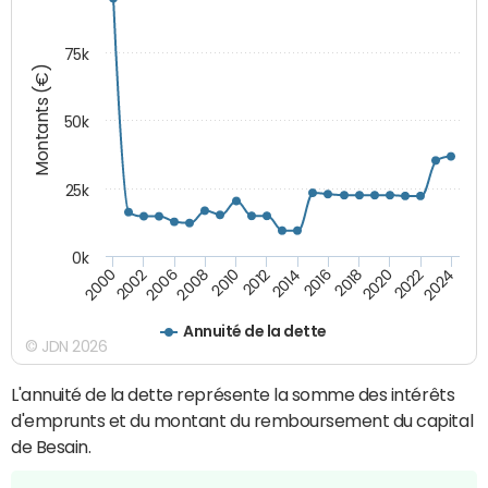
75k
Montants (€)
50k
25k
0k
2024
2002
2010
2016
2022
2000
2008
2014
2020
2006
2012
2018
Annuité de la dette
© JDN 2026
L'annuité de la dette représente la somme des intérêts
d'emprunts et du montant du remboursement du capital
de Besain.