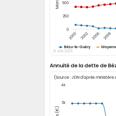
500
250
0
2000
2002
2006
2008
Bézu-le-Guéry
Moyenne
© JDN 2026
Annuité de la dette de B
(Source : JDN d'après ministère
4k
3k