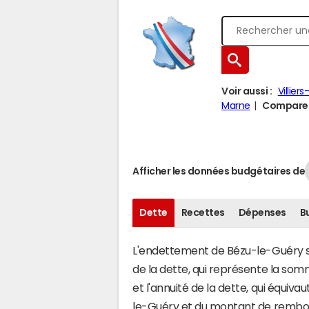
Voir aussi :
Villier
Marne
Comparer 
Afficher les données budgétaires de
Dette
Recettes
Dépenses
B
L'endettement de Bézu-le-Guéry s'é
de la dette, qui représente la so
et l'annuité de la dette, qui équi
le-Guéry et du montant de rembou