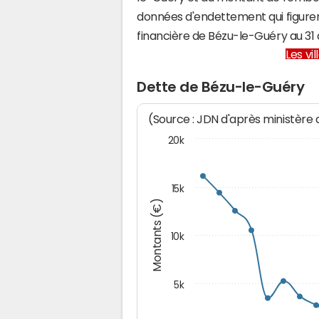
données d'endettement qui figuren
financière de Bézu-le-Guéry au 3
Les vi
Dette de Bézu-le-Guéry
(Source : JDN d'après ministère
20k
15k
Montants (€)
10k
5k