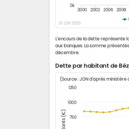
0k
2000
2002
2006
2008
© JDN 2026
L'encours de la dette représente
aux banques. La somme présentée c
décembre.
Dette par habitant de Bé
(Source : JDN d'après ministère
1250
1000
Montants (€)
750