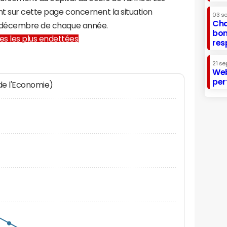
t sur cette page concernent la situation
03 s
Cha
1 décembre de chaque année.
bon
lles les plus endettées
res
21 se
Web
per
 de l'Economie)