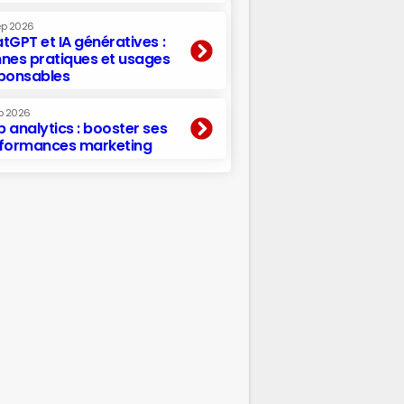
ep 2026
tGPT et IA génératives :
nes pratiques et usages
ponsables
p 2026
 analytics : booster ses
formances marketing