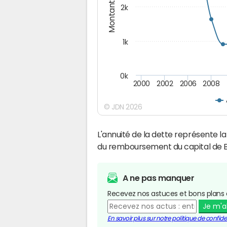
Montants (€)
2k
1k
0k
2000
2002
2006
2008
© JDN 2026
L'annuité de la dette représente 
du remboursement du capital de 
A ne pas manquer
Recevez nos astuces et bons plans 
Je m'
En savoir plus sur notre politique de confiden