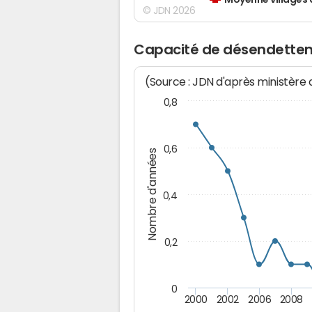
Moyenne villages 
© JDN 2026
Capacité de désendette
(Source : JDN d'après ministère
0,8
0,6
Nombre d'années
0,4
0,2
0
2000
2002
2006
2008