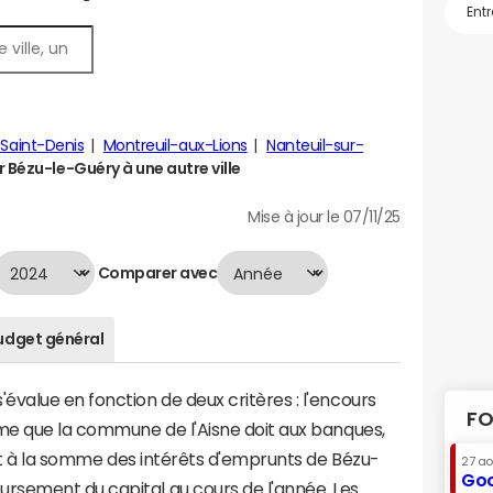
s-Saint-Denis
Montreuil-aux-Lions
Nanteuil-sur-
Bézu-le-Guéry à une autre ville
Mise à jour le 07/11/25
Comparer avec
udget général
value en fonction de deux critères : l'encours
FO
mme que la commune de l'Aisne doit aux banques,
vaut à la somme des intérêts d'emprunts de Bézu-
27 a
Goo
rsement du capital au cours de l'année. Les