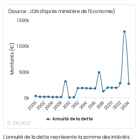
(Source : JDN d'après ministère de l'Economie)
1 500k
Montants (€)
1 000k
500k
0k
2016
2014
2012
2010
2008
2006
2002
2000
2024
2022
2020
2018
Annuité de la dette
© JDN 2026
L'annuité de la dette représente la somme des intérêts