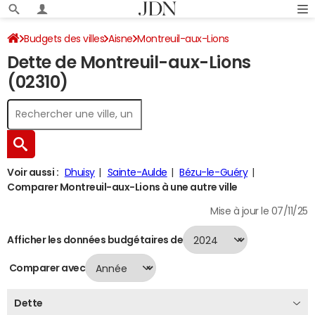
Budgets des villes
Aisne
Montreuil-aux-Lions
Dette de Montreuil-aux-Lions
Dette au 31/12/2024
(02310)
Voir aussi :
Dhuisy
Sainte-Aulde
Bézu-le-Guéry
Comparer Montreuil-aux-Lions à une autre ville
Mise à jour le 07/11/25
Afficher les données budgétaires de
Comparer avec
Dette