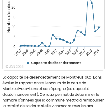
Nombre d'années
20
15
10
5
0
2000
2022
2016
2010
2002
2024
2018
2012
2006
2020
2014
2008
Capacité de désendettement
© JDN 2026
La capacité de désendettement de Montreuil-aux-Lions
évalue le rapport entre l'encours de la dette de
Montreuil-aux-Lions et son épargne (sa capacité
d'autofinancement). Ce ratio permet de déterminer le
nombre d'années que la commune mettra à rembourser
la totalité de sa dette si elle y consacre tous les ans