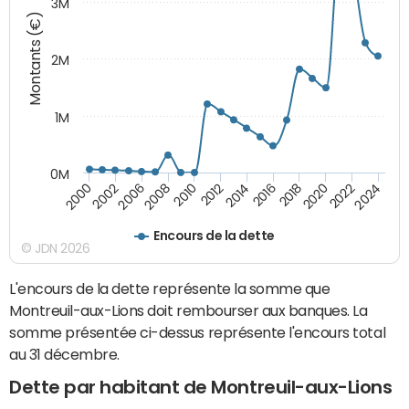
3M
Montants (€)
2M
1M
0M
2010
2012
2014
2016
2018
2020
2022
2024
2000
2002
2006
2008
Encours de la dette
© JDN 2026
L'encours de la dette représente la somme que
Montreuil-aux-Lions doit rembourser aux banques. La
somme présentée ci-dessus représente l'encours total
au 31 décembre.
Dette par habitant de Montreuil-aux-Lions