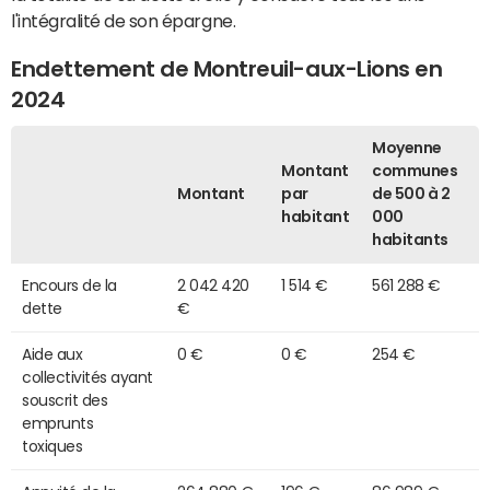
l'intégralité de son épargne.
Endettement de Montreuil-aux-Lions en
2024
Moyenne
Montant
communes
Montant
par
de 500 à 2
habitant
000
habitants
Encours de la
2 042 420
1 514 €
561 288 €
dette
€
Aide aux
0 €
0 €
254 €
collectivités ayant
souscrit des
emprunts
toxiques