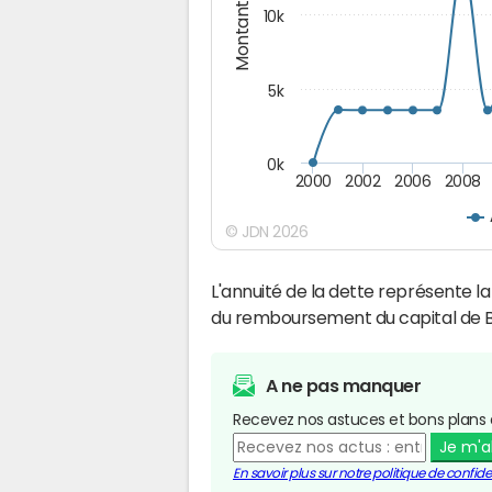
Montants (€)
10k
5k
0k
2000
2002
2006
2008
© JDN 2026
L'annuité de la dette représente 
du remboursement du capital de 
A ne pas manquer
Recevez nos astuces et bons plans 
Je m'
En savoir plus sur notre politique de confiden