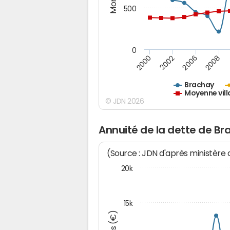
500
0
2000
2002
2006
2008
Brachay
Moyenne vill
© JDN 2026
Annuité de la dette de B
(Source : JDN d'après ministère
20k
15k