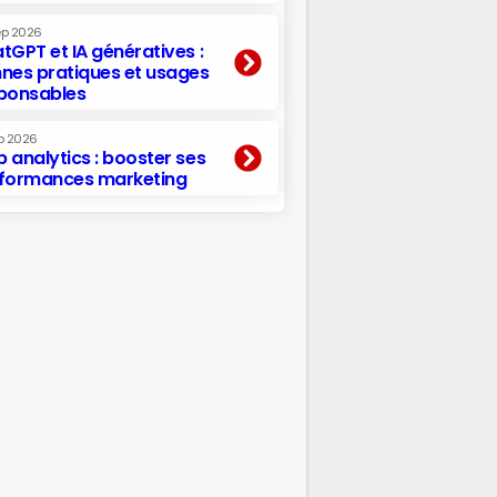
ep 2026
tGPT et IA génératives :
nes pratiques et usages
ponsables
p 2026
 analytics : booster ses
formances marketing