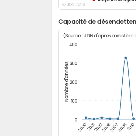
Moyenne villages 
© JDN 2026
Capacité de désendette
(Source : JDN d'après ministère
400
300
Nombre d'années
200
100
0
2002
2006
2007
2000
2008
2001
2010