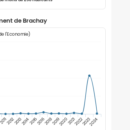
de moins de 250 habitants
ment de Brachay
 de l'Economie)
2011
2016
2022
2012
2018
2023
2013
2019
2024
2014
2020
2015
2021