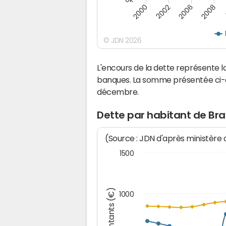
2008
2000
2002
2006
© JDN 2026
L'encours de la dette représente
banques. La somme présentée ci-de
décembre.
Dette par habitant de Br
(Source : JDN d'après ministère
1500
Montants (€)
1000