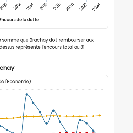
2016
2018
2010
2020
2012
2022
2014
2024
Encours de la dette
 la somme que Brachay doit rembourser aux
ssus représente l'encours total au 31
achay
 de l'Economie)