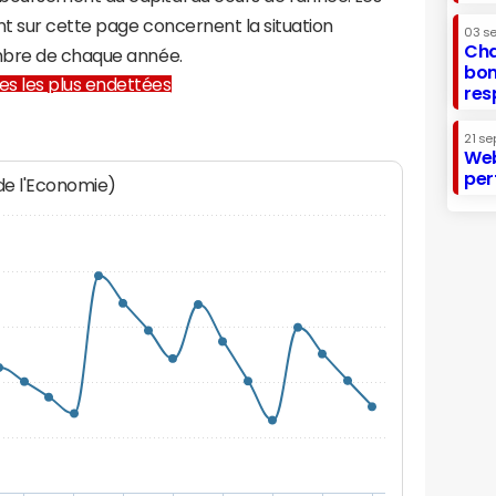
t sur cette page concernent la situation
03 s
Cha
mbre de chaque année.
bon
lles les plus endettées
res
21 se
Web
per
 de l'Economie)