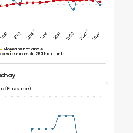
2010
2012
2014
2016
2018
2020
2022
2024
Moyenne nationale
ages de moins de 250 habitants
rachay
 de l'Economie)