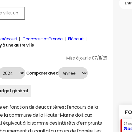
erécourt
Charmes-la-Grande
Blécourt
à une autre ville
Mise à jour le 07/11/25
Comparer avec
udget général
en fonction de deux critères : l'encours de la
FO
ue la commune de la Haute-Marne doit aux
 qui équivaut à la somme des intérêts d'emprunts
27 a
Goo
oursement du capital au cours de l'année. Les