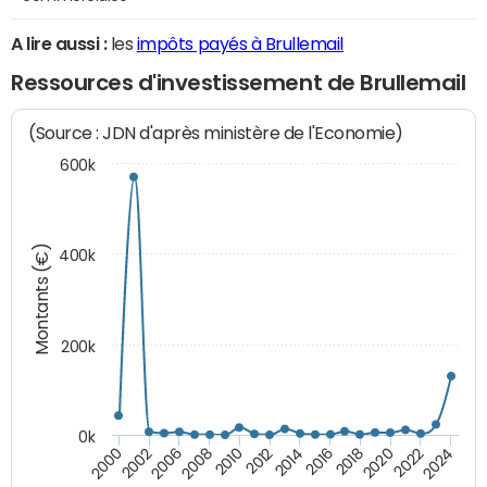
A lire aussi :
les
impôts payés à Brullemail
Ressources d'investissement de Brullemail
(Source : JDN d'après ministère de l'Economie)
600k
Montants (€)
400k
200k
0k
2000
2022
2016
2010
2002
2024
2018
2012
2006
2020
2014
2008