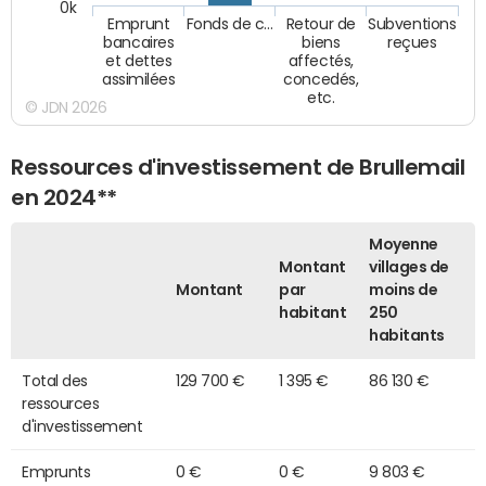
0k
Emprunt
Fonds de c…
Retour de
Subventions
bancaires
biens
reçues
et dettes
affectés,
assimilées
concedés,
etc.
© JDN 2026
Ressources d'investissement de Brullemail
en 2024**
Moyenne
Montant
villages de
Montant
par
moins de
habitant
250
habitants
Total des
129 700 €
1 395 €
86 130 €
ressources
d'investissement
Emprunts
0 €
0 €
9 803 €