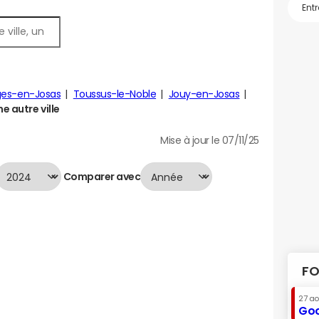
ges-en-Josas
Toussus-le-Noble
Jouy-en-Josas
 autre ville
Mise à jour le 07/11/25
Comparer avec
FO
27 a
Goo