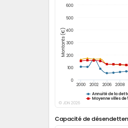
600
500
Montants (€)
400
300
200
100
0
2000
2002
2006
2008
Annuité de la dett
Moyenne villes de
© JDN 2026
Capacité de désendette