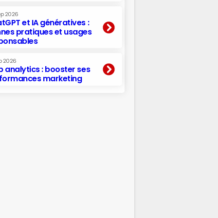
ep 2026
tGPT et IA génératives :
nes pratiques et usages
ponsables
p 2026
 analytics : booster ses
formances marketing