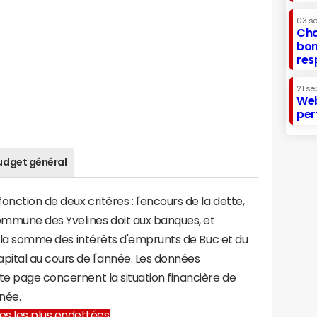
03 s
Cha
bon
res
21 se
Web
per
udget général
nction de deux critères : l'encours de la dette,
ommune des Yvelines doit aux banques, et
 à la somme des intérêts d'emprunts de Buc et du
tal au cours de l'année. Les données
te page concernent la situation financière de
née.
lles les plus endettées