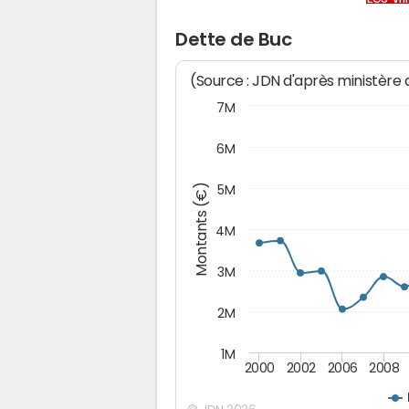
Dette de Buc
(Source : JDN d'après ministère
7M
6M
Montants (€)
5M
4M
3M
2M
1M
2000
2002
2006
2008