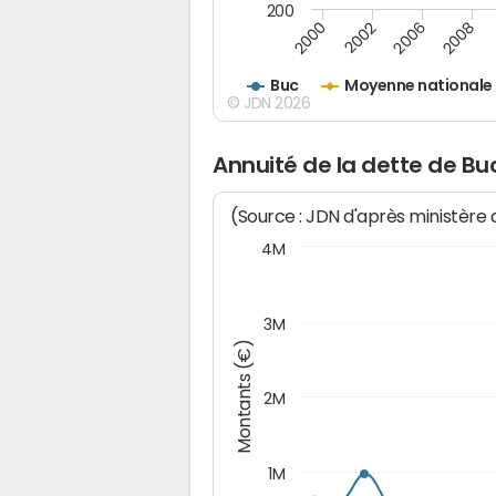
200
2000
2002
2006
2008
Buc
Moyenne nationale
© JDN 2026
Annuité de la dette de Bu
(Source : JDN d'après ministère
4M
3M
Montants (€)
2M
1M