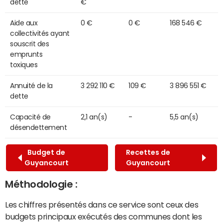
dette
€
Aide aux
0 €
0 €
168 546 €
collectivités ayant
souscrit des
emprunts
toxiques
Annuité de la
3 292 110 €
109 €
3 896 551 €
dette
Capacité de
2,1 an(s)
-
5,5 an(s)
désendettement
Budget de
Recettes de
Guyancourt
Guyancourt
Méthodologie :
Les chiffres présentés dans ce service sont ceux des
budgets principaux exécutés des communes dont les