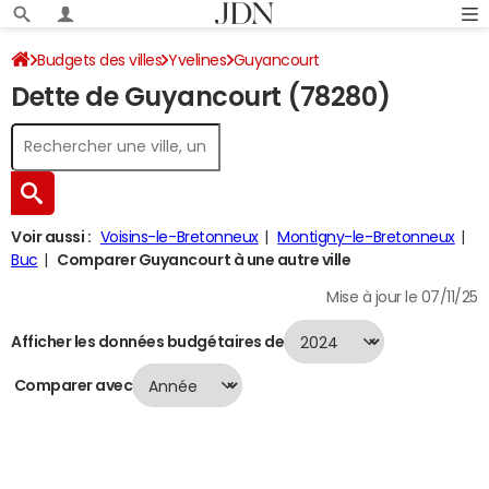
Budgets des villes
Yvelines
Guyancourt
Dette de Guyancourt (78280)
Dette au 31/12/2024
Voir aussi :
Voisins-le-Bretonneux
Montigny-le-Bretonneux
Buc
Comparer Guyancourt à une autre ville
Mise à jour le 07/11/25
Afficher les données budgétaires de
Comparer avec