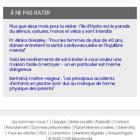
À NE PAS RATER
Plus que deux mois pour la visiter : l'île d'Hydra est le paradis
du silence, voitures, motos et vélos y sont interdits
Pr. Alinka Greasley : "Pour les femmes de plus de 40 ans,
danser entretient la santé cardiovasculaire et l'équilibre
mental"
Voici les revêtements de sol à éviter si vous voulez une
maison facile à nettoyer - un en particulier est même
dangereux
Bertrand, maître-nageur : "Les principaux accidents
d'enfants en piscine sont dus au manque de forme
physique des parents"
Qui sommes-nous ?
L'équipe
Notre société
Publicité
Contact
Recrutement
Données personnelles
Paramétrer les cookies
Gérer Utiq
Tous les articles
RSS
Corrections
Mentions légales
Groupe Figaro
© 2025 CCM Benchmark