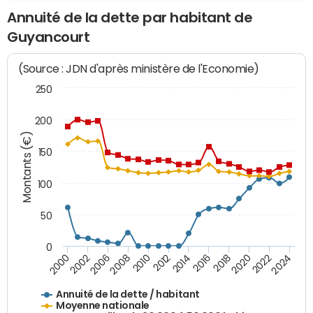
Annuité de la dette par habitant de
Guyancourt
(Source : JDN d'après ministère de l'Economie)
250
200
Montants (€)
150
100
50
0
2014
2008
2000
2024
2018
2012
2006
2022
2016
2010
2002
2020
Annuité de la dette / habitant
Moyenne nationale