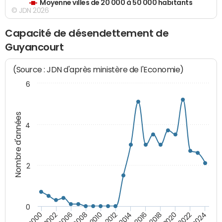
Moyenne villes de 20 000 à 50 000 habitants
© JDN 2026
Capacité de désendettement de
Guyancourt
(Source : JDN d'après ministère de l'Economie)
6
Nombre d'années
4
2
0
2018
2002
2022
2008
2012
2016
2000
2020
2006
2024
2010
2014