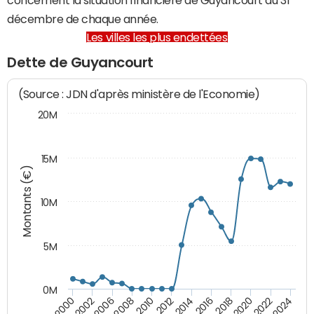
décembre de chaque année.
Les villes les plus endettées
Dette de Guyancourt
(Source : JDN d'après ministère de l'Economie)
20M
15M
Montants (€)
10M
5M
0M
2024
2002
2010
2016
2022
2000
2008
2014
2020
2006
2012
2018