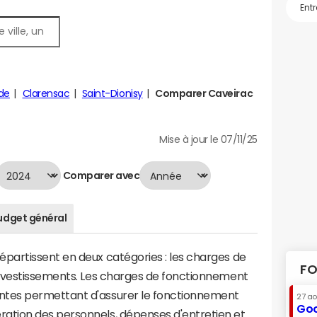
de
Clarensac
Saint-Dionisy
Comparer Caveirac
Mise à jour le 07/11/25
Comparer avec
udget général
artissent en deux catégories : les charges de
FO
investissements. Les charges de fonctionnement
tes permettant d'assurer le fonctionnement
27 a
Goo
tion des personnels, dépenses d'entretien et