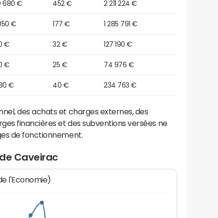
9 680 €
452 €
2 211 224 €
050 €
177 €
1 285 791 €
10 €
32 €
127 190 €
80 €
25 €
74 976 €
280 €
40 €
234 763 €
el, des achats et charges externes, des
ges financières et des subventions versées ne
ges de fonctionnement.
 de Caveirac
 de l'Economie)