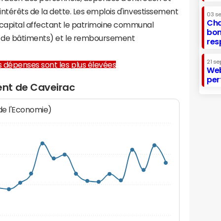
 intérêts de la dette. Les emplois d'investissement
03 s
Cha
capital affectant le patrimoine communal
bon
on de bâtiments) et le remboursement
res
21 se
les dépenses sont les plus élevées
Web
per
nt de Caveirac
 de l'Economie)