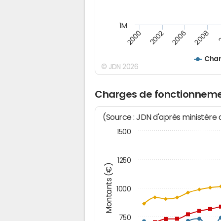
1M
2006
2002
2008
2000
Char
© JDN 2026
Charges de fonctionneme
(Source : JDN d'après ministère
1500
1250
Montants (€)
1000
750