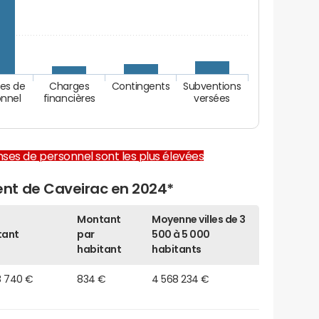
es de
Charges
Contingents
Subventions
onnel
financières
versées
enses de personnel sont les plus élevées
nt de Caveirac en 2024*
Montant
Moyenne villes de 3
tant
par
500 à 5 000
habitant
habitants
8 740 €
834 €
4 568 234 €