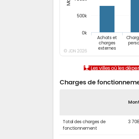
500k
0k
Achats et
Charg
charges
pers
externes
© JDN 2026
Les villes où les dép
Charges de fonctionneme
Mon
Total des charges de
3 70
fonctionnement