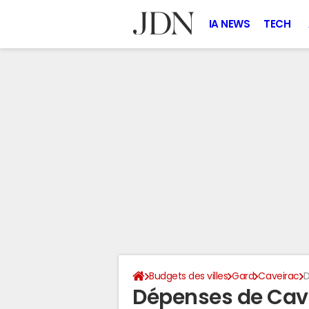
IA NEWS
TECH
Budgets des villes
Gard
Caveirac
D
Dépenses de Cav