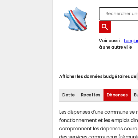
Voir aussi :
Langla
à une autre ville
Afficher les données budgétaires de
Dette
Recettes
Dépenses
B
Les dépenses d'une commune se rép
fonctionnement et les emplois d'
comprennent les dépenses couran
des services communaux (rémunéra