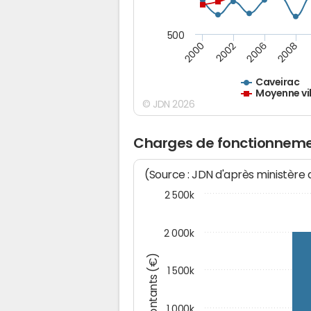
500
2000
2002
2006
2008
Caveirac
Moyenne vil
© JDN 2026
Charges de fonctionneme
(Source : JDN d'après ministère
2 500k
2 000k
Montants (€)
1 500k
1 000k