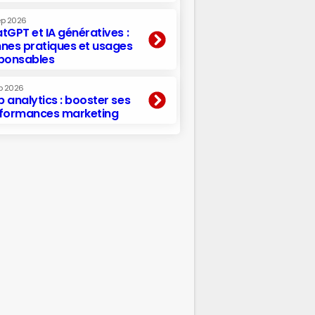
ep 2026
tGPT et IA génératives :
nes pratiques et usages
ponsables
p 2026
 analytics : booster ses
formances marketing