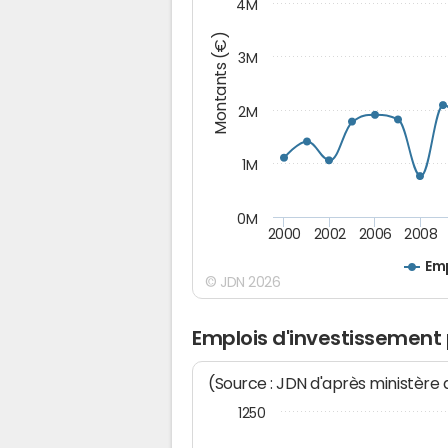
4M
Montants (€)
3M
2M
1M
0M
2000
2002
2006
2008
Emp
© JDN 2026
Emplois d'investissement
(Source : JDN d'après ministère
1250