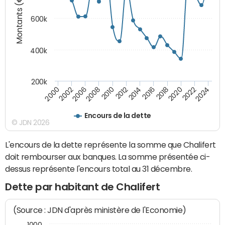
Montants (€)
600k
400k
200k
2016
2014
2012
2010
2008
2006
2002
2000
2024
2022
2020
2018
Encours de la dette
© JDN 2026
L'encours de la dette représente la somme que Chalifert
doit rembourser aux banques. La somme présentée ci-
dessus représente l'encours total au 31 décembre.
Dette par habitant de Chalifert
(Source : JDN d'après ministère de l'Economie)
1000