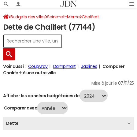
Budgets des villes
Seine-et-Marne
Chalifert
Dette de Chalifert (77144)
Dette au 31/12/2024
Voir aussi :
Coupvray
Dampmart
Jablines
Comparer
Chalifert à une autre ville
Mise à jour le 07/11/25
Afficher les données budgétaires de
Comparer avec
Dette