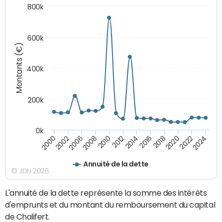
800k
600k
Montants (€)
400k
200k
0k
2000
2022
2016
2010
2002
2024
2018
2012
2006
2020
2014
2008
Annuité de la dette
© JDN 2026
L'annuité de la dette représente la somme des intérêts
d'emprunts et du montant du remboursement du capital
de Chalifert.