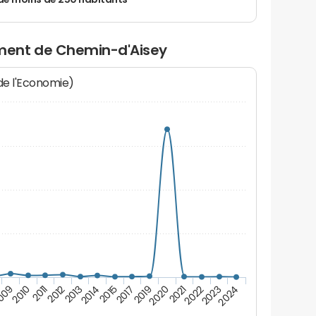
de moins de 250 habitants
ment de Chemin-d'Aisey
 de l'Economie)
2015
2022
2012
2019
009
2024
2014
2021
2011
2017
2023
2013
2020
2010