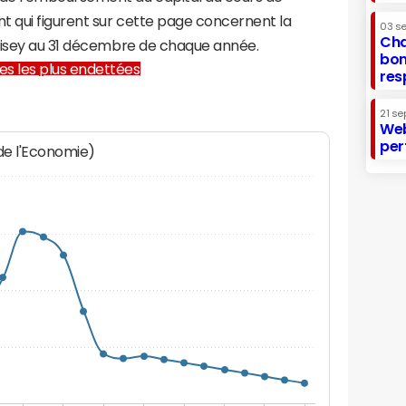
t qui figurent sur cette page concernent la
03 s
Cha
Aisey au 31 décembre de chaque année.
bon
lles les plus endettées
res
21 se
Web
per
 de l'Economie)