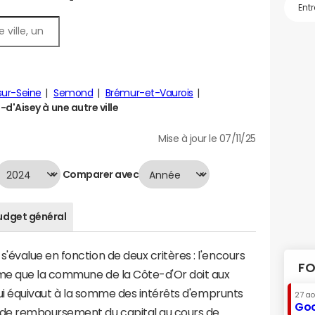
sur-Seine
Semond
Brémur-et-Vaurois
'Aisey à une autre ville
Mise à jour le 07/11/25
Comparer avec
udget général
évalue en fonction de deux critères : l'encours
FO
mme que la commune de la Côte-d'Or doit aux
 qui équivaut à la somme des intérêts d'emprunts
27 a
Goo
de remboursement du capital au cours de