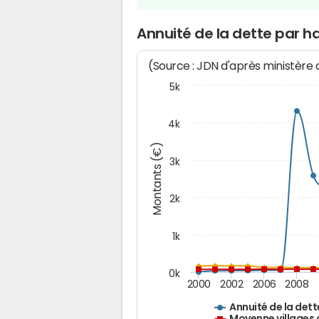
Annuité de la dette par 
(Source : JDN d'après ministère
5k
4k
Montants (€)
3k
2k
1k
0k
2000
2002
2006
2008
Annuité de la dett