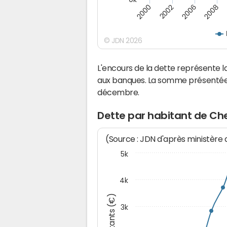
2000
2008
2006
2002
© JDN 2026
L'encours de la dette représente
aux banques. La somme présentée c
décembre.
Dette par habitant de Ch
(Source : JDN d'après ministère
5k
4k
Montants (€)
3k