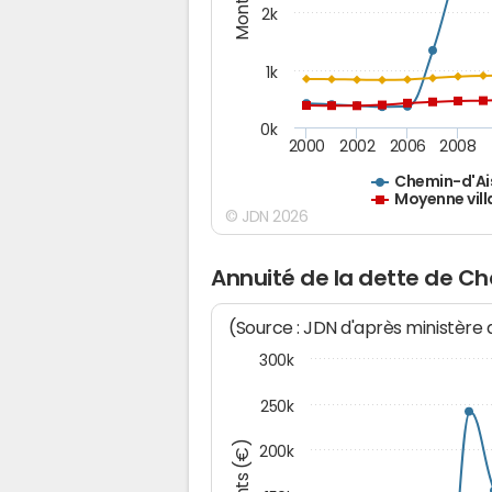
2k
1k
0k
2000
2002
2006
2008
Chemin-d'Ai
Moyenne vill
© JDN 2026
Annuité de la dette de C
(Source : JDN d'après ministère
300k
250k
200k