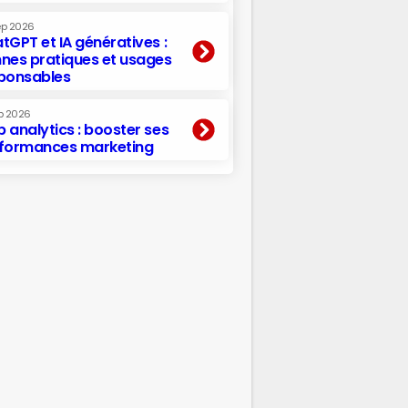
ep 2026
tGPT et IA génératives :
nes pratiques et usages
ponsables
p 2026
 analytics : booster ses
formances marketing