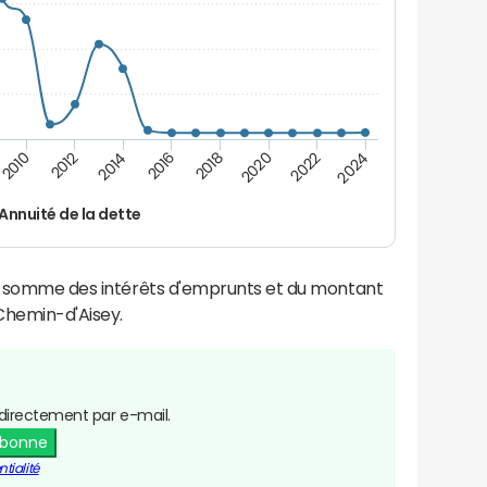
2024
2022
2020
2018
2016
2014
2012
2010
Annuité de la dette
la somme des intérêts d'emprunts et du montant
Chemin-d'Aisey.
directement par e-mail.
abonne
tialité