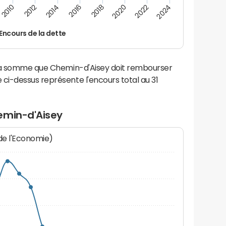
2014
2024
2012
2022
2010
2020
2018
2016
Encours de la dette
 la somme que Chemin-d'Aisey doit rembourser
i-dessus représente l'encours total au 31
emin-d'Aisey
 de l'Economie)