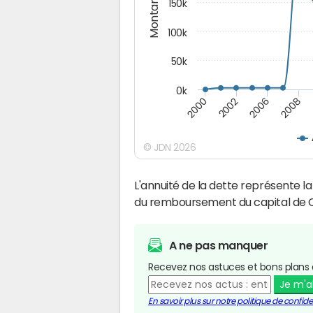
Montants (€)
150k
100k
50k
0k
2008
2006
2002
2000
© JDN 2026
L'annuité de la dette représente 
du remboursement du capital de 
A ne pas manquer
Recevez nos astuces et bons plans 
Je m'
En savoir plus sur notre politique de confiden