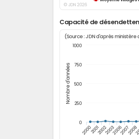
Moyenne villages 
© JDN 2026
Capacité de désendette
(Source : JDN d'après ministère
1000
750
Nombre d'années
500
250
0
2007
2002
2
2006
2001
2008
2003
2000