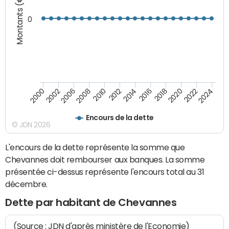
Montants (€)
0
2008
2022
2002
2018
2014
2010
2024
2006
2020
2000
2016
2012
Encours de la dette
© JDN 2026
L'encours de la dette représente la somme que
Chevannes doit rembourser aux banques. La somme
présentée ci-dessus représente l'encours total au 31
décembre.
Dette par habitant de Chevannes
(Source : JDN d'après ministère de l'Economie)