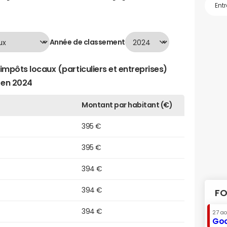
Année de classement
impôts locaux (particuliers et entreprises)
 en 2024
Montant par habitant (€)
395 €
395 €
394 €
394 €
FO
394 €
27 a
Goo