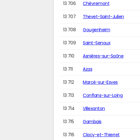
13 706
Chèvremont
13 707
Thevet-Saint-Julien
13 708
Gougenheim
13 709
Saint-Senoux
13 710
Asnières-sur-Saône
13 711
Azas
13 712
Marcé-sur-Esves
13 713
Conflans-sur-Loing
13 714
Villexanton
13 715
Gambais
13 716
Clacy-et-Thierret