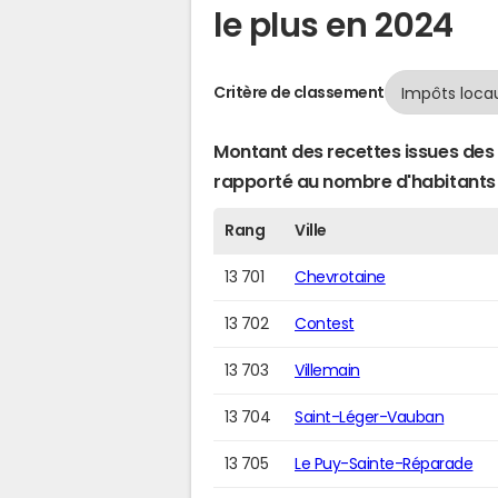
le plus en 2024
Critère de classement
Montant des recettes issues des 
rapporté au nombre d'habitants
Rang
Ville
13 701
Chevrotaine
13 702
Contest
13 703
Villemain
13 704
Saint-Léger-Vauban
13 705
Le Puy-Sainte-Réparade