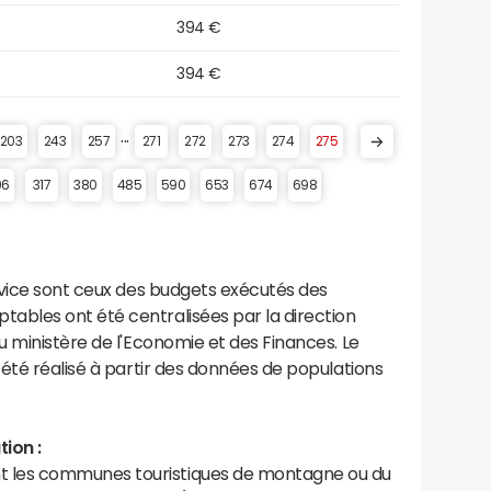
394 €
394 €
...
203
243
257
271
272
273
274
275
96
317
380
485
590
653
674
698
rvice sont ceux des budgets exécutés des
bles ont été centralisées par la direction
 ministère de l'Economie et des Finances. Le
été réalisé à partir des données de populations
ion :
les communes touristiques de montagne ou du