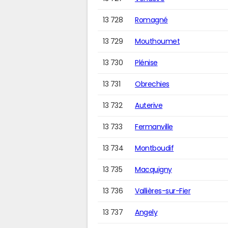
13 728
Romagné
13 729
Mouthoumet
13 730
Plénise
13 731
Obrechies
13 732
Auterive
13 733
Fermanville
13 734
Montboudif
13 735
Macquigny
13 736
Vallières-sur-Fier
13 737
Angely