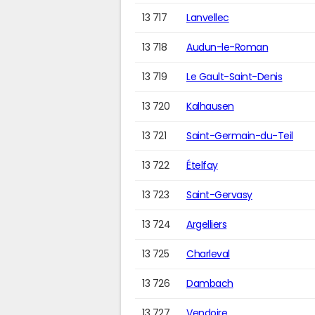
13 717
Lanvellec
13 718
Audun-le-Roman
13 719
Le Gault-Saint-Denis
13 720
Kalhausen
13 721
Saint-Germain-du-Teil
13 722
Ételfay
13 723
Saint-Gervasy
13 724
Argelliers
13 725
Charleval
13 726
Dambach
13 727
Vendoire