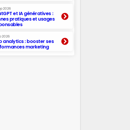
ep 2026
tGPT et IA génératives :
nes pratiques et usages
ponsables
p 2026
 analytics : booster ses
formances marketing