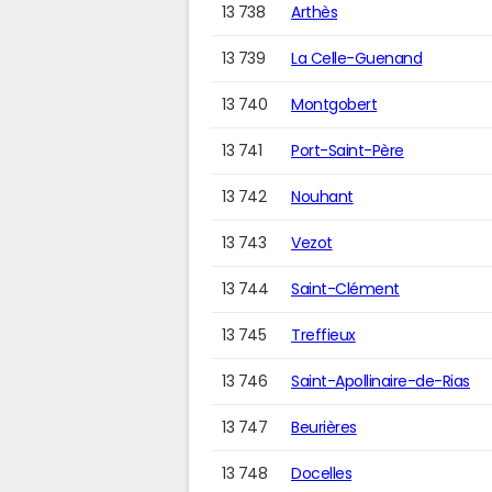
13 738
Arthès
13 739
La Celle-Guenand
13 740
Montgobert
13 741
Port-Saint-Père
13 742
Nouhant
13 743
Vezot
13 744
Saint-Clément
13 745
Treffieux
13 746
Saint-Apollinaire-de-Rias
13 747
Beurières
13 748
Docelles