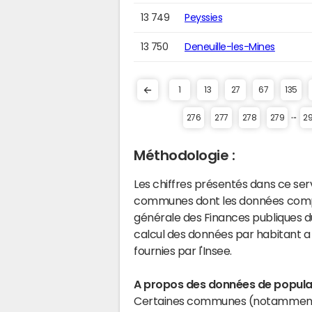
13 749
Peyssies
13 750
Deneuille-les-Mines
1
13
27
67
135
...
276
277
278
279
2
Méthodologie :
Les chiffres présentés dans ce se
communes dont les données compta
générale des Finances publiques du
calcul des données par habitant a 
fournies par l'Insee.
A propos des données de populat
Certaines communes (notamment 