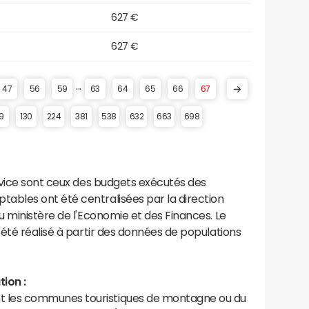
627 €
627 €
...
47
56
59
63
64
65
66
67
9
130
224
381
538
632
663
698
rvice sont ceux des budgets exécutés des
bles ont été centralisées par la direction
 ministère de l'Economie et des Finances. Le
été réalisé à partir des données de populations
ion :
les communes touristiques de montagne ou du