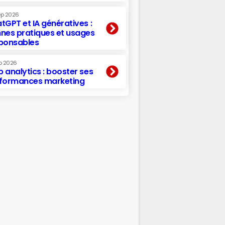
ep 2026
tGPT et IA génératives :
nes pratiques et usages
ponsables
p 2026
 analytics : booster ses
formances marketing