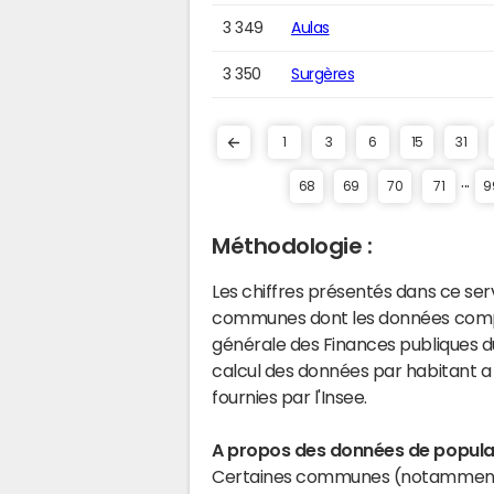
3 349
Aulas
3 350
Surgères
1
3
6
15
31
...
68
69
70
71
9
Méthodologie :
Les chiffres présentés dans ce se
communes dont les données compta
générale des Finances publiques du
calcul des données par habitant a 
fournies par l'Insee.
A propos des données de populat
Certaines communes (notamment 