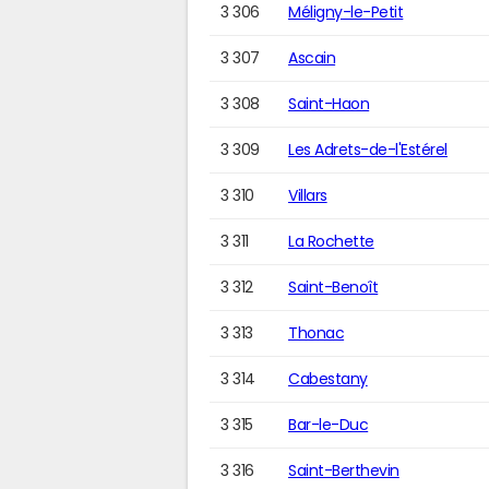
3 306
Méligny-le-Petit
3 307
Ascain
3 308
Saint-Haon
3 309
Les Adrets-de-l'Estérel
3 310
Villars
3 311
La Rochette
3 312
Saint-Benoît
3 313
Thonac
3 314
Cabestany
3 315
Bar-le-Duc
3 316
Saint-Berthevin