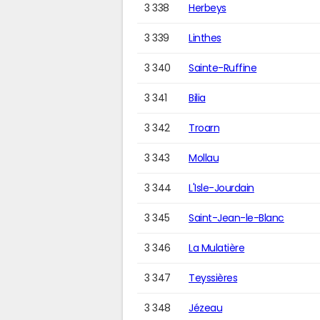
3 338
Herbeys
3 339
Linthes
3 340
Sainte-Ruffine
3 341
Bilia
3 342
Troarn
3 343
Mollau
3 344
L'Isle-Jourdain
3 345
Saint-Jean-le-Blanc
3 346
La Mulatière
3 347
Teyssières
3 348
Jézeau