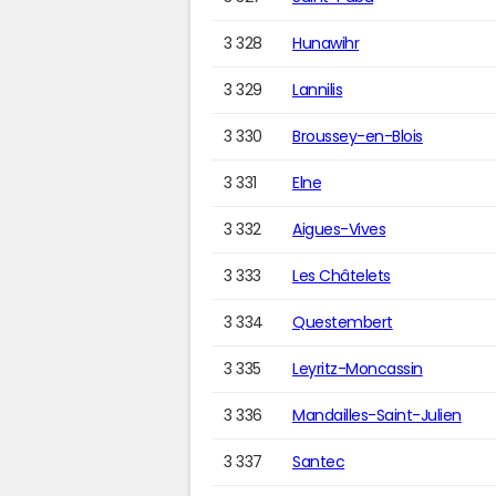
3 328
Hunawihr
3 329
Lannilis
3 330
Broussey-en-Blois
3 331
Elne
3 332
Aigues-Vives
3 333
Les Châtelets
3 334
Questembert
3 335
Leyritz-Moncassin
3 336
Mandailles-Saint-Julien
3 337
Santec