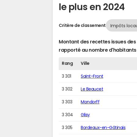
le plus en 2024
Critère de classement
Montant des recettes issues des 
rapporté au nombre d'habitants
Rang
Ville
3 301
Saint-Front
3 302
Le Beaucet
3 303
Mondorff
3 304
Glisy
3 305
Bordeaux-en-Gâtinais