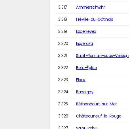
3 317
Ammerschwihr
3 318
Fréville-du-Gâtinais
3 319
Excenevex
3 320
Espéraza
3 321
Saint-Romain-sous-Versign
3 322
Belle-Église
3 323
Flaux
3 324
Bancigny
3 325
Béthencourt-sur-Mer
3 326
Châteauneuf-le-Rouge
3 327
Saint-Pabu