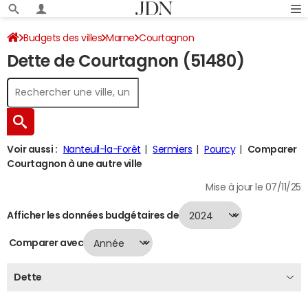
Budgets des villes
Marne
Courtagnon
Dette de Courtagnon (51480)
Dette au 31/12/2024
Voir aussi :
Nanteuil-la-Forêt
Sermiers
Pourcy
Comparer
Courtagnon à une autre ville
Mise à jour le 07/11/25
Afficher les données budgétaires de
Comparer avec
Dette