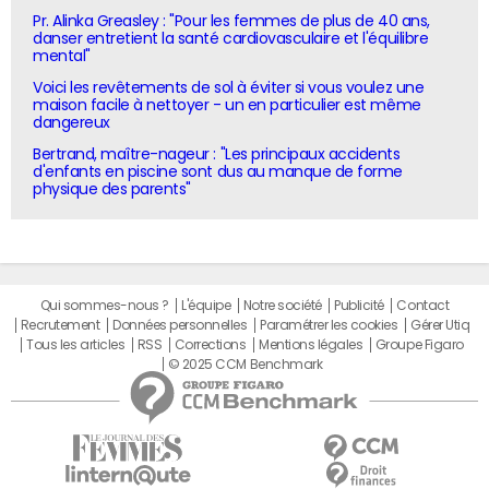
Pr. Alinka Greasley : "Pour les femmes de plus de 40 ans,
danser entretient la santé cardiovasculaire et l'équilibre
mental"
Voici les revêtements de sol à éviter si vous voulez une
maison facile à nettoyer - un en particulier est même
dangereux
Bertrand, maître-nageur : "Les principaux accidents
d'enfants en piscine sont dus au manque de forme
physique des parents"
Qui sommes-nous ?
L'équipe
Notre société
Publicité
Contact
Recrutement
Données personnelles
Paramétrer les cookies
Gérer Utiq
Tous les articles
RSS
Corrections
Mentions légales
Groupe Figaro
© 2025 CCM Benchmark