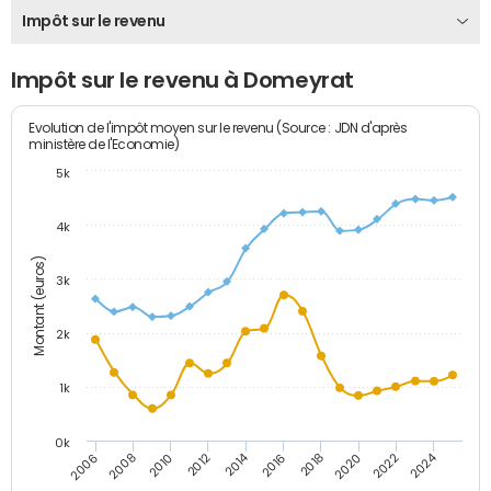
Impôt sur le revenu
Impôt sur le revenu à Domeyrat
Evolution de l'impôt moyen sur le revenu (Source : JDN d'après
ministère de l'Economie)
5k
4k
Montant (euros)
3k
2k
1k
0k
2014
2024
2010
2020
2012
2022
2006
2016
2008
2018