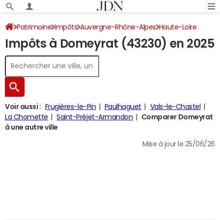
Patrimoine
Impôts
Auvergne-Rhône-Alpes
Haute-Loire
Impôts à Domeyrat (43230) en 2025
Domeyrat
Impôt sur le revenu
Voir aussi :
Frugières-le-Pin
Paulhaguet
Vals-le-Chastel
La Chomette
Saint-Préjet-Armandon
Comparer Domeyrat
à une autre ville
Mise à jour le 25/06/26