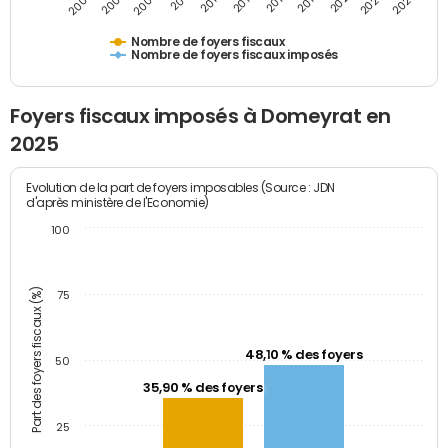
2009
2023
2017
2011
2025
2005
2019
2013
2007
2021
2015
Nombre de foyers fiscaux
Nombre de foyers fiscaux imposés
Foyers fiscaux imposés à Domeyrat en
2025
Evolution de la part de foyers imposables (Source : JDN
d'après ministère de l'Economie)
100
Part des foyers fiscaux (%)
75
48,10 % des foyers
50
35,90 % des foyers
25