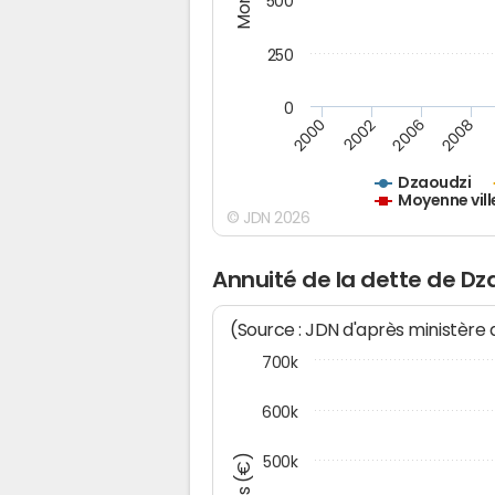
500
250
0
2000
2002
2006
2008
Dzaoudzi
Moyenne vill
© JDN 2026
Annuité de la dette de Dz
(Source : JDN d'après ministère
700k
600k
500k