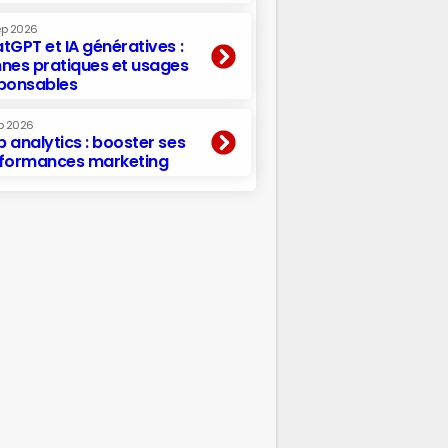
ep 2026
tGPT et IA génératives :
nes pratiques et usages
ponsables
p 2026
 analytics : booster ses
formances marketing