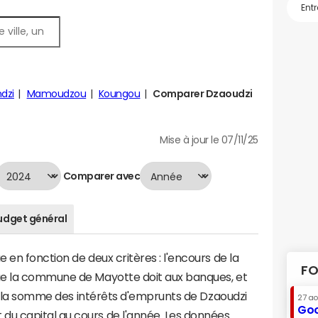
dzi
Mamoudzou
Koungou
Comparer Dzaoudzi
Mise à jour le 07/11/25
Comparer avec
udget général
en fonction de deux critères : l'encours de la
FO
ue la commune de Mayotte doit aux banques, et
t à la somme des intérêts d'emprunts de Dzaoudzi
27 a
Goo
u capital au cours de l'année. Les données