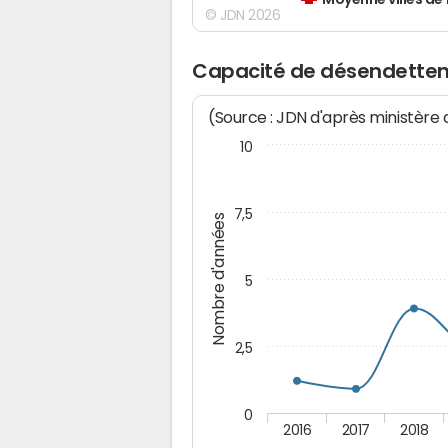
Moyenne villes de
© JDN 2026
Capacité de désendette
(Source : JDN d'après ministère
10
7,5
Nombre d'années
5
2,5
0
2016
2017
2018