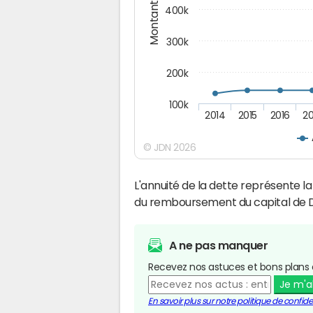
Montants (€)
400k
300k
200k
100k
2014
2015
2016
20
© JDN 2026
L'annuité de la dette représente 
du remboursement du capital de D
A ne pas manquer
Recevez nos astuces et bons plans 
Je m'
En savoir plus sur notre politique de confiden