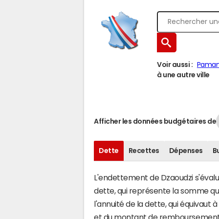
Voir aussi :
Paman
à une autre ville
Afficher les données budgétaires de
Dette
Recettes
Dépenses
B
L'endettement de Dzaoudzi s'évalue 
dette, qui représente la somme q
l'annuité de la dette, qui équivau
et du montant de remboursement d