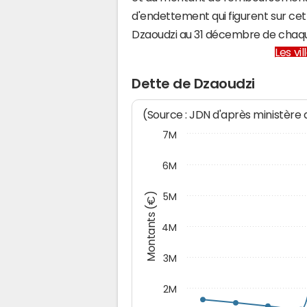
d'endettement qui figurent sur cet
Dzaoudzi au 31 décembre de chaq
Les vi
Dette de Dzaoudzi
(Source : JDN d'après ministère
7M
6M
Montants (€)
5M
4M
3M
2M