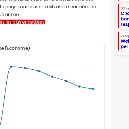
te page concernent la situation financière de
03 s
Cha
ue année.
bon
lles les plus endettées
res
21 se
Web
per
 de l'Economie)